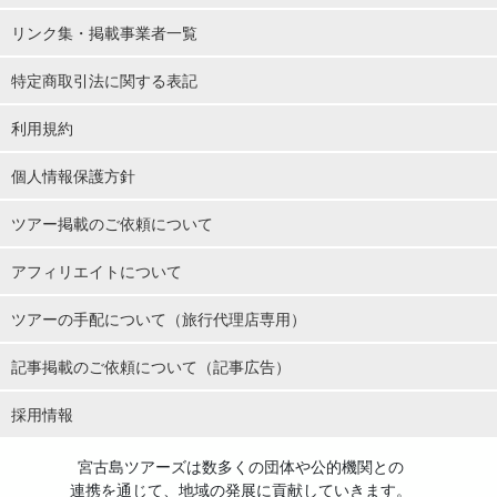
リンク集・掲載事業者一覧
特定商取引法に関する表記
利用規約
個人情報保護方針
現地ベテランガイドがご案内！
ツアー掲載のご依頼について
黒糖＆島バナナスイーツ作り体験を通じ、宮古島の作物に関わる
アフィリエイトについて
トリビアや歴史を楽しみながら学ぶことができるので、宮古島を
肌で体感できる時間になります。
ツアーの手配について（旅行代理店専用）
農業・化学肥料不使用。100%オーガニックの有機サトウキビと有
記事掲載のご依頼について（記事広告）
機バナナで、ここでしか味わえない体験をしてみてはいかがです
採用情報
か？
宮古島ツアーズは数多くの団体や公的機関との
連携を通じて、地域の発展に貢献していきます。