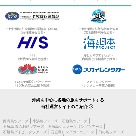
一般社団法人 全国旅行業協会（ANTA）
一般社団法人宮古島観光協会
〈旅行業協会加盟〉
〈宮古島観光協会加盟〉
HIS
海と日本プロジェクト
〈大手旅行会社と提携〉
〈内閣府と日本財団が推進〉
おきなわSDGsパートナー
スカイレンタカー
〈SDGsの普及活動を実施〉
〈レンタカー事業の提携〉
沖縄を中心に各地の旅をサポートする
当社運営サイトのご紹介
西表島ツアーズ
小浜島ツアーズ
石垣島ツアーズ
石垣島 青の洞窟ツアーズ
石垣島シュノーケリングツアーズ
石垣島ダイビングツアーズ
石垣島レンタカーツアーズ
幻の島ツアーズ