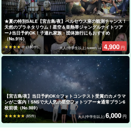
生ジュース絞りへ！
冷たいグラスへと注ぎ、しぼりたての天然の甘さを堪能しましょ
★夏の特別SALE【宮古島/夜】ペルセウス座の観測チャンス！
う。
天然のプラネタリウム！星空＆亜熱帯ジャングルナイトツア
ー♪当日予約OK！子連れ家族・団体旅行にもおすすめ
（No.916）
4,900
(180件)
円
大人(中学生以上)
→
5,900円
【宮古島/夜】当日予約OK☆フォトコンテスト受賞のカメラマ
ンがご案内！SNSで大人気の星空フォトツアー★通常プラン6
枚前後（No.989）
6,000
(85件)
円
大人(中学生以上)
フライパンを使って黒糖蜜を煮詰めて黒糖を作っていきます。