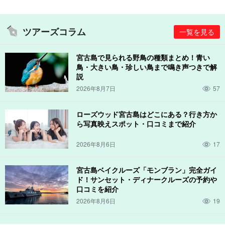
ピーナッツ、黒ごま、グラノーラの3つのフレーバーからお好きな
ツアーズコラム
一覧を見る
具材をミックスして、オリジナルの黒糖を作ることができます。
宮古島で見られる野鳥の種類まとめ！青い
鳥・大きい鳥・珍しい鳥まで鳴き声つきで解
説
2026年8月7日
57
ローズウッド宮古島はどこにある？行き方か
ら写真映えスポット・口コミまで紹介
2026年8月6日
17
宮古島ベイクルーズ「モンブラン」完全ガイ
ド！サンセット・ディナークルーズの予約や
口コミを紹介
2026年8月6日
19
まさに本州では体験することのできない、沖縄の離島ならではの