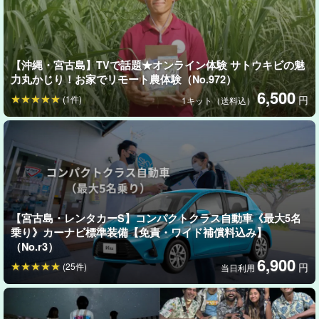
収穫したてのサトウキビを生かじりすれば、本来の甘さを味わう
ことができます。
【沖縄・宮古島】TVで話題★オンライン体験 サトウキビの魅
力丸かじり！お家でリモート農体験（No.972）
6,500
(1件)
円
1キット（送料込）
【宮古島・レンタカーS】コンパクトクラス自動車《最大5名
乗り》カーナビ標準装備【免責・ワイド補償料込み】
（No.r3）
6,900
(25件)
円
当日利用
自分たちの手でサトウキビを収穫した後は、手動絞り器を使った