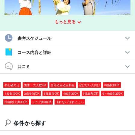
もっと見る
参考スケジュール
コース内容と詳細
オーガニックファームで楽しい美味しい☆
黒糖＆島バナナスイーツ作り体験コース
口コミ
自分の手でサトウキビを収穫して、黒糖とバナナスイーツを作ろ
初心者向け
団体・大人数OK
全部込み込み料金
泳げない人向け
0歳参加OK
う！
1歳参加OK
2歳参加OK
3歳参加OK
4歳参加OK
5歳参加OK
6～9歳参加OK
宮古島の土と太陽のもとで育った栄養豊富なサトウキビと島バナ
66歳以上参加OK
シニア参加OK
濡れない/濡れにくい
ナ。
ここでしか体験できない甘みと美味しさ
を是非味わってみて
ください☆
条件から探す