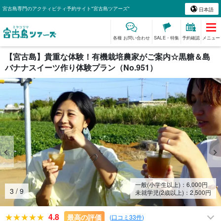
宮古島専門のアクティビティ予約サイト"宮古島ツアーズ"
日本語
各種 お問い合わせ
SALE・特集
予約確認
メニュー
【宮古島】貴重な体験！有機栽培農家がご案内☆黒糖＆島
バナナスイーツ作り体験プラン（No.951）
一般(小学生以上)：
6,000
円
4
/
9
未就学児(2歳以上)：
2,500
円
4.8
最高の評価
(
口コミ33件
)