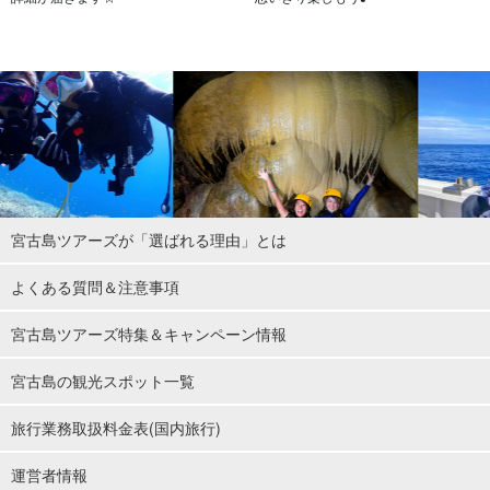
手作りしたスイーツを堪能しよう☆
完成した焼きバナナに、ハワイ種バナナを使った冷たいバナナア
イスクリームを添えての試食タイム！
「島バナナ」と「アイスクリームバナナ」という2種類の品種を使
った宮古島ならではの手作りスイーツを堪能しましょう。
島バナナは爽やかな酸味が特徴的な宮古島の在来種です。手作り
宮古島ツアーズが「選ばれる理由」とは
のアイスクリームと黒糖カラメルで香ばしく焼き上げる焼きバナ
よくある質問＆注意事項
ナはまさに絶品です！
宮古島ツアーズ特集＆キャンペーン情報
宮古島の観光スポット一覧
旅行業務取扱料金表(国内旅行)
運営者情報