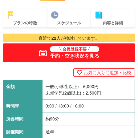
プランの特徴
スケジュール
内容と詳細
直近で
22
人が検討しています。
会員登録不要
予約・空き状況を見る
お気に入りに追加・比較
金額
一般(小学生以上)：
6,000
円
未就学児(2歳以上)：
2,500
円
時間帯
9:00 / 13:00 / 16:00
所要時間
約90分
開催期間
通年