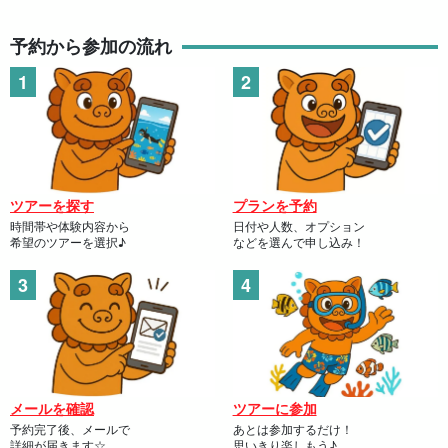
黒糖キャラメルを絡めながらじっくりと島バナナを焼き上げてい
予約から参加の流れ
くと、いい香りと音が。目でも音でも香りでも、焼きバナナ作り
を堪能できます。シナモンを振りかけてさらに香りを楽しみまし
ょう。
ツアーを探す
プランを予約
時間帯や体験内容から
日付や人数、オプション
希望のツアーを選択♪
などを選んで申し込み！
メールを確認
ツアーに参加
予約完了後、メールで
あとは参加するだけ！
詳細が届きます☆
思いきり楽しもう♪