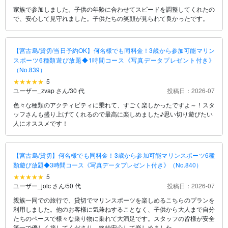
家族で参加しました。子供の年齢に合わせてスピードを調整してくれたの
で、安心して見守れました。子供たちの笑顔が見られて良かったです。
【宮古島/貸切/当日予約OK】何名様でも同料金！3歳から参加可能マリン
スポーツ6種類遊び放題◆1時間コース《写真データプレゼント付き》
（No.839）
5
ユーザー_zvap さん
/
30 代
投稿日：2026-07
色々な種類のアクティビティに乗れて、すごく楽しかったですよ～！スタ
ッフさんも盛り上げてくれるので最高に楽しめました♪思い切り遊びたい
人にオススメです！
【宮古島/貸切】何名様でも同料金！3歳から参加可能マリンスポーツ6種
類遊び放題◆3時間コース《写真データプレゼント付き》（No.840）
5
ユーザー_jolc さん
/
50 代
投稿日：2026-07
親族一同での旅行で、貸切でマリンスポーツを楽しめるこちらのプランを
利用しました。他のお客様に気兼ねすることなく、子供から大人まで自分
たちのペースで様々な乗り物に乗れて大満足です。スタッフの皆様が安全
第一で優しく接してくださり、終始安心して楽しめました。