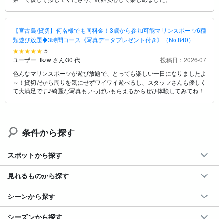
【宮古島/貸切】何名様でも同料金！3歳から参加可能マリンスポーツ6種
類遊び放題◆3時間コース《写真データプレゼント付き》（No.840）
5
ユーザー_fkzw さん
/
30 代
投稿日：2026-07
色んなマリンスポーツが遊び放題で、とっても楽しい一日になりましたよ
～！貸切だから周りを気にせずワイワイ遊べるし、スタッフさんも優しく
て大満足です♪綺麗な写真もいっぱいもらえるからぜひ体験してみてね！
条件から探す
スポットから探す
見れるものから探す
シーンから探す
シーズンから探す