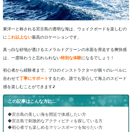
東洋一と称される宮古島の透明な海は、ウェイクボードを楽しむの
に
これ以上ない
最高のロケーションです。
真っ白な砂地が透けるエメラルドグリーンの水面を滑走する爽快感
は、一度味わうと忘れられない
特別な体験
になるでしょう！
初心者から経験者まで、プロのインストラクターが個々のレベルに
合わせて
丁寧にサポート
するため、誰でも安心して海上のスピード
感を楽しむことができます♪
この記事はこんな方に…
◆宮古島の美しい海を間近で体感したい方
◆宮古島で刺激的なアクティビティを探している方
◆初心者でも楽しめるマリンスポーツを知りたい方