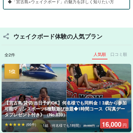
◆「宮古島×ウェイクボード」の魅力を詳しく知りたい方
ウェイクボード体験の人気プラン
人気順
口コミ順
全2件
【宮古島/貸切/当日予約OK】何名様でも同料金！3歳から参加
可能マリンスポーツ6種類遊び放題◆1時間コース《写真デー
タプレゼント付き》（No.839）
16,000
(66件)
円
1組（何名様でも1時間）
→
20,000円