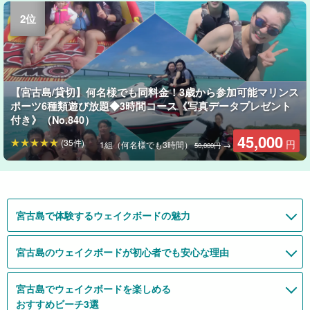
【宮古島/貸切】何名様でも同料金！3歳から参加可能マリンス
ポーツ6種類遊び放題◆3時間コース《写真データプレゼント
付き》（No.840）
45,000
(35件)
円
1組（何名様でも3時間）
→
50,000円
宮古島で体験するウェイクボードの魅力
宮古島のウェイクボードが初心者でも安心な理由
宮古島でウェイクボードを楽しめる
おすすめビーチ3選