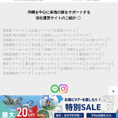
沖縄を中心に各地の旅をサポートする
当社運営サイトのご紹介
西表島ツアーズ
小浜島ツアーズ
石垣島ツアーズ
石垣島 青の洞窟ツアーズ
石垣島シュノーケリングツアーズ
石垣島ダイビングツアーズ
石垣島レンタカーツアーズ
幻の島ツアーズ
与那国島ツアーズ
宮古島ツアーズ
宮古島シュノーケリングツアーズ
パンプキンホールツアーズ
沖縄ツアーズ
沖縄やんばるツアーズ
沖縄恩納村ツアーズ
沖縄パラセーリングツアーズ
慶良間ツアーズ
水納島ツアーズ
ホエールウォッチングツアーズ
久米島ツアーズ
奄美ツアーズ
屋久島アクティビティ
ハワイツアーズ
ホノルルツアーズ
プーケットツアーズ
セブ島ツアーズ
台湾観光ツアーズ
長野ツアーズ
北海道観光ツアーズ
ニセコツアーズ
×
(c) 2026 宮古島ツアーズ All Rights Reserved.