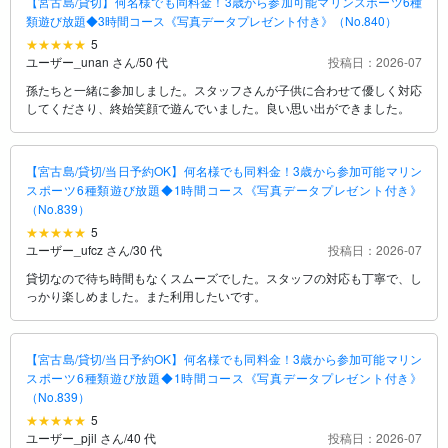
【宮古島/貸切】何名様でも同料金！3歳から参加可能マリンスポーツ6種
類遊び放題◆3時間コース《写真データプレゼント付き》（No.840）
5
ユーザー_unan さん
/
50 代
投稿日：2026-07
孫たちと一緒に参加しました。スタッフさんが子供に合わせて優しく対応
してくださり、終始笑顔で遊んでいました。良い思い出ができました。
【宮古島/貸切/当日予約OK】何名様でも同料金！3歳から参加可能マリン
スポーツ6種類遊び放題◆1時間コース《写真データプレゼント付き》
（No.839）
5
ユーザー_ufcz さん
/
30 代
投稿日：2026-07
貸切なので待ち時間もなくスムーズでした。スタッフの対応も丁寧で、し
っかり楽しめました。また利用したいです。
【宮古島/貸切/当日予約OK】何名様でも同料金！3歳から参加可能マリン
スポーツ6種類遊び放題◆1時間コース《写真データプレゼント付き》
（No.839）
5
ユーザー_pjil さん
/
40 代
投稿日：2026-07