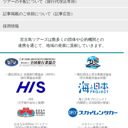
ツアーの手配について（旅行代理店専用）
記事掲載のご依頼について（記事広告）
採用情報
宮古島ツアーズは数多くの団体や公的機関との
連携を通じて、地域の発展に貢献していきます。
一般社団法人 全国旅行業協会（ANTA）
一般社団法人宮古島観光協会
〈旅行業協会加盟〉
〈宮古島観光協会加盟〉
HIS
海と日本プロジェクト
〈大手旅行会社と提携〉
〈内閣府と日本財団が推進〉
おきなわSDGsパートナー
スカイレンタカー
〈SDGsの普及活動を実施〉
〈レンタカー事業の提携〉