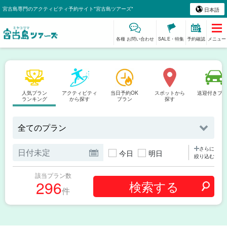
宮古島専門のアクティビティ予約サイト"宮古島ツアーズ"
日本語
各種 お問い合わせ
SALE・特集
予約確認
メニュー
人気プラン
アクティビティ
当日予約OK
スポットから
送迎付きプ
ランキング
から探す
プラン
探す
さらに
今日
明日
絞り込む
該当プラン数
296
件