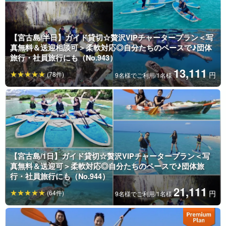
【宮古島/半日】ガイド貸切☆贅沢VIPチャータープラン＜写
真無料＆送迎相談可＞柔軟対応◎自分たちのペースで♪団体
旅行・社員旅行にも（No.943）
13,111
(78件)
円
9名様でご利用/1名様
【宮古島/1日】ガイド貸切☆贅沢VIPチャータープラン＜写
真無料＆送迎可＞柔軟対応◎自分たちのペースで♪団体旅
行・社員旅行にも（No.944）
21,111
(64件)
円
9名様でご利用/1名様