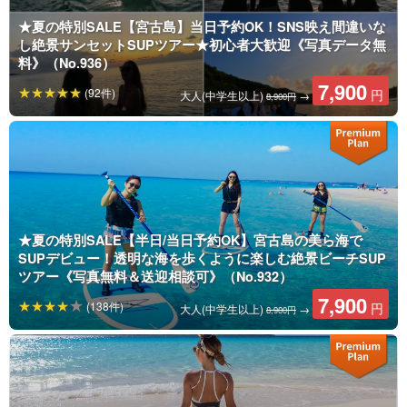
★夏の特別SALE【宮古島】当日予約OK！SNS映え間違いな
し絶景サンセットSUPツアー★初心者大歓迎《写真データ無
料》（No.936）
7,900
(92件)
円
大人(中学生以上)
→
8,900円
★夏の特別SALE【半日/当日予約OK】宮古島の美ら海で
SUPデビュー！透明な海を歩くように楽しむ絶景ビーチSUP
ツアー《写真無料＆送迎相談可》（No.932）
7,900
(138件)
円
大人(中学生以上)
→
8,900円