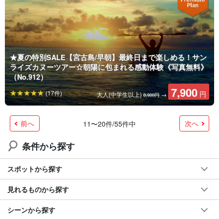
★夏の特別SALE【宮古島/早朝】最終日まで楽しめる！サン
ライズカヌーツアー☆朝陽に包まれる感動体験《写真無料》
（No.912）
7,900
(17件)
円
大人(中学生以上)
→
8,900円
前へ
次へ
11〜20件/55件中
条件から探す
スポットから探す
見れるものから探す
シーンから探す