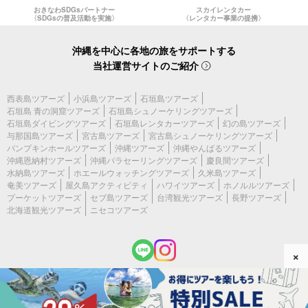
おきなわSDGsパートナー
スカイレンタカー
〈SDGsの普及活動を実施〉
〈レンタカー事業の提携〉
沖縄を中心に各地の旅をサポートする
当社運営サイトのご紹介
西表島ツアーズ
小浜島ツアーズ
石垣島ツアーズ
石垣島 青の洞窟ツアーズ
石垣島シュノーケリングツアーズ
石垣島ダイビングツアーズ
石垣島レンタカーツアーズ
幻の島ツアーズ
与那国島ツアーズ
宮古島ツアーズ
宮古島シュノーケリングツアーズ
パンプキンホールツアーズ
沖縄ツアーズ
沖縄やんばるツアーズ
沖縄恩納村ツアーズ
沖縄パラセーリングツアーズ
慶良間ツアーズ
水納島ツアーズ
ホエールウォッチングツアーズ
久米島ツアーズ
奄美ツアーズ
屋久島アクティビティ
ハワイツアーズ
ホノルルツアーズ
プーケットツアーズ
セブ島ツアーズ
台湾観光ツアーズ
長野ツアーズ
北海道観光ツアーズ
ニセコツアーズ
×
(c) 2026 宮古島ツアーズ All Rights Reserved.