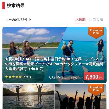
検索結果
人気順
口コミ順
11〜20件/55件中
★夏の特別SALE【宮古島】当日予約OK！世界トップレベル
の海を満喫☆絶景ビーチでSUPorカヤックツアー★写真無料
＆送迎相談可（No.917）
7,900
(67件)
円
大人(中学生以上)
→
8,900円