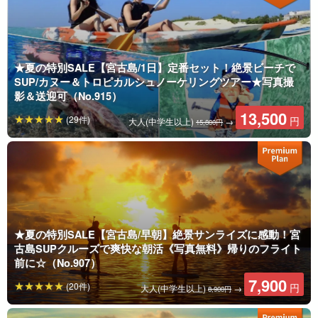
★夏の特別SALE【宮古島/1日】定番セット！絶景ビーチで
SUP/カヌー＆トロピカルシュノーケリングツアー★写真撮
影＆送迎可（No.915）
13,500
(29件)
円
大人(中学生以上)
→
15,800円
★夏の特別SALE【宮古島/早朝】絶景サンライズに感動！宮
古島SUPクルーズで爽快な朝活《写真無料》帰りのフライト
前に☆（No.907）
7,900
(20件)
円
大人(中学生以上)
→
8,900円