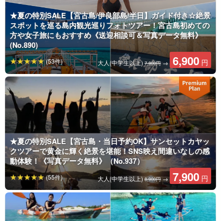
★夏の特別SALE【宮古島/伊良部島/半日】ガイド付き☆絶景
スポットを巡る島内観光巡りフォトツアー！宮古島初めての
方や女子旅にもおすすめ《送迎相談可＆写真データ無料》
(No.890)
6,900
(53件)
円
大人(中学生以上)
→
7,900円
★夏の特別SALE【宮古島・当日予約OK】サンセットカヤッ
クツアーで黄金に輝く絶景を堪能！SNS映え間違いなしの感
動体験！《写真データ無料》（No.937）
7,900
(55件)
円
大人(中学生以上)
→
8,900円