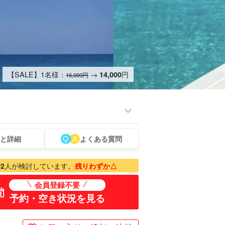
【SALE】1名様：
→
円
14,000
16,000円
と詳細
よくある質問
ミアム
ものづくり体験
ベビーシッター
スパ&リラク
プラン
ゼーション
で
2
人が検討しています。
残りわずか△
会員登録不要
予約・空き状況を見る