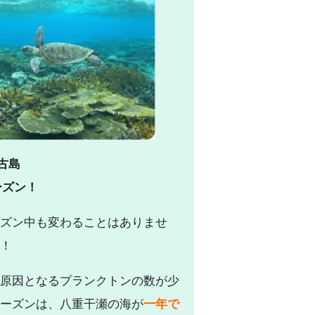
古島
ーズン！
ズン中も変わることはありませ
！
原因となるプランクトンの数が少
ーズンは、八重干瀬の海が
一年で