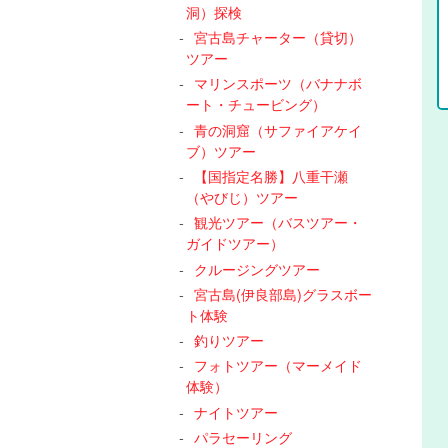
洞）探検
宮古島チャーター（貸切）
ツアー
マリンスポーツ（バナナボ
ート・チュービング）
青の洞窟（サファイアケイ
ブ）ツアー
【国指定名勝】八重干瀬
（やびじ）ツアー
観光ツアー（バスツアー・
ガイドツアー）
クルージングツアー
宮古島(伊良部島)グラスボー
ト体験
釣りツアー
フォトツアー（マーメイド
体験）
ナイトツアー
パラセーリング