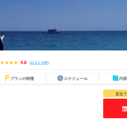
4.8
(
口コミ12件
)
プランの特徴
スケジュール
内容
スポットから
送迎付きプラン
ウミガメツアー
レンタカー
お得な割引
プレ
探す
セットプラン
厳選
直近