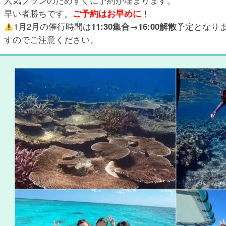
人気プランのためすぐに予約が埋まります。
早い者勝ちです。
ご予約はお早めに
！
1月2月の催行時間は
11:30集合→16:00解散
予定となり
すのでご注意ください。