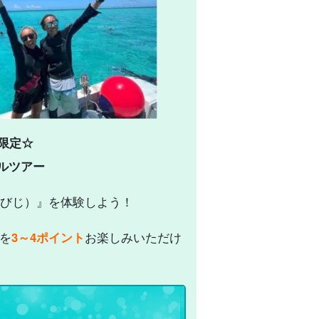
数限定☆
ルツアー
びじ）』を体験しよう！
グを
3～4ポイント
お楽しみいただけ