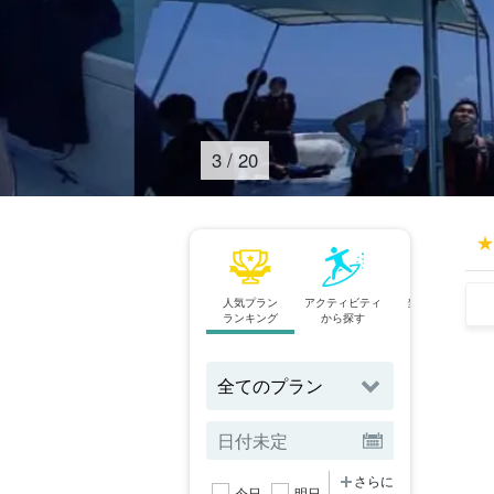
4
/
20
人気プラン
アクティビティ
当日予約OK
ランキング
から探す
プラン
さらに
今日
明日