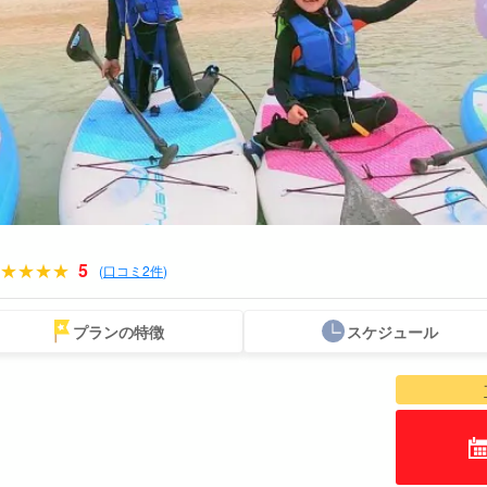
5
(
口コミ2件
)
プランの特徴
スケジュール
スポットから
送迎付きプラン
ウミガメツアー
レンタカー
お得な割引
プレ
探す
セットプラン
厳選