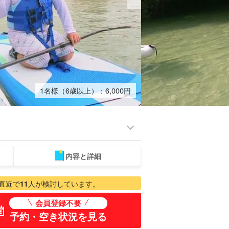
1名様（6歳以上）：
6,000
円
内容と詳細
ミアム
ものづくり体験
ベビーシッター
スパ&リラク
プラン
ゼーション
直近で
11
人が検討しています。
会員登録不要
予約・空き状況を見る