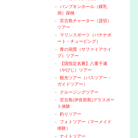
パンプキンホール（鍾乳
洞）探検
宮古島チャーター（貸切）
ツアー
マリンスポーツ（バナナボ
ート・チュービング）
青の洞窟（サファイアケイ
ブ）ツアー
【国指定名勝】八重干瀬
（やびじ）ツアー
観光ツアー（バスツアー・
ガイドツアー）
クルージングツアー
宮古島(伊良部島)グラスボー
ト体験
釣りツアー
フォトツアー（マーメイド
体験）
ナイトツアー