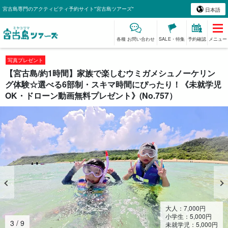
宮古島専門のアクティビティ予約サイト"宮古島ツアーズ"
日本語
各種 お問い合わせ
SALE・特集
予約確認
メニュー
写真プレゼント
【宮古島/約1時間】家族で楽しむウミガメシュノーケリン
グ体験☆選べる6部制・スキマ時間にぴったり！《未就学児
OK・ドローン動画無料プレゼント》(No.757）
大人：
7,000
円
小学生：
5,000
円
4
/
9
未就学児：
5,000
円