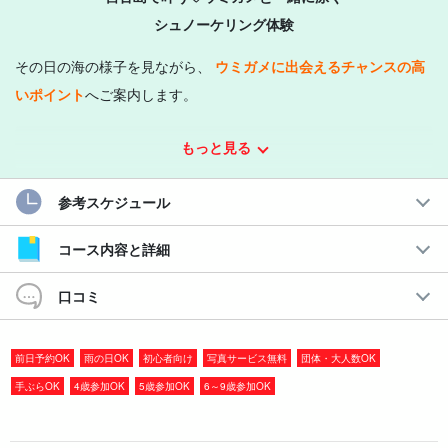
シュノーケリング体験
その日の海の様子を見ながら、
ウミガメに出会えるチャンスの高
いポイント
へご案内します。
透き通る海の中を、ゆったり泳ぐウミガメたち。
もっと見る
同じ海で一緒に泳ぐ時間は、思わず「来てよかった」と感じる
特
参考スケジュール
別な体験
です。
カップルやお友達同士はもちろん、「シュノーケリングはちょっ
コース内容と詳細
と不安…」という方でも安心してご参加いただけます◎
口コミ
おすすめポイント
前日予約OK
雨の日OK
初心者向け
写真サービス無料
団体・大人数OK
◆ 開催は選べる6部制
手ぶらOK
4歳参加OK
5歳参加OK
6～9歳参加OK
◆ 所要時間約1時間で気軽に参加◎
◆ 写真データは全て無料プレゼント
◆ ウミガメとゆったり泳げる癒しのシュノーケリング