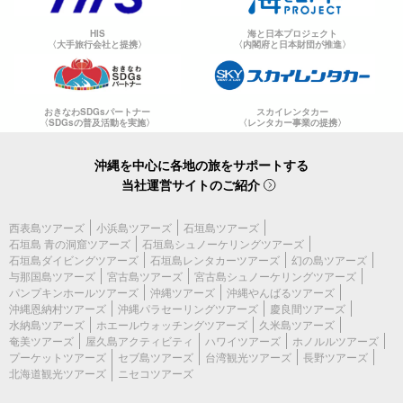
HIS
海と日本プロジェクト
〈大手旅行会社と提携〉
〈内閣府と日本財団が推進〉
おきなわSDGsパートナー
スカイレンタカー
〈SDGsの普及活動を実施〉
〈レンタカー事業の提携〉
沖縄を中心に各地の旅をサポートする
当社運営サイトのご紹介
西表島ツアーズ
小浜島ツアーズ
石垣島ツアーズ
石垣島 青の洞窟ツアーズ
石垣島シュノーケリングツアーズ
石垣島ダイビングツアーズ
石垣島レンタカーツアーズ
幻の島ツアーズ
与那国島ツアーズ
宮古島ツアーズ
宮古島シュノーケリングツアーズ
パンプキンホールツアーズ
沖縄ツアーズ
沖縄やんばるツアーズ
沖縄恩納村ツアーズ
沖縄パラセーリングツアーズ
慶良間ツアーズ
水納島ツアーズ
ホエールウォッチングツアーズ
久米島ツアーズ
奄美ツアーズ
屋久島アクティビティ
ハワイツアーズ
ホノルルツアーズ
プーケットツアーズ
セブ島ツアーズ
台湾観光ツアーズ
長野ツアーズ
北海道観光ツアーズ
ニセコツアーズ