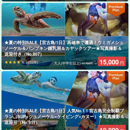
★夏の特別SALE【宮古島/1日】高確率で遭遇！ウミガメシュ
ノーケル＆パンプキン鍾乳洞＆カヤックツアー★写真撮影＆
送迎付き（No.807）
15,000
(155件)
円
大人(中学生以上)
→
17,700円
★夏の特別SALE【宮古島/1日】人気No.1！宮古島完全制覇プ
ラン（SUP×シュノーケル×ケイビング×カヌー）★写真撮影＆
送迎可（No.911）