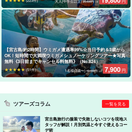
19,800
(223件)
円
大人(中学生以上)
→
25,600円
【宮古島/約2時間】ウミガメ遭遇率99%☆当日予約＆3歳から
OK！短時間で大満喫ウミガメシュノーケリングツアー★写真
無料《3日前までキャンセル料無料》（No.824）
7,900
(51件)
円
1名様(3歳〜)
→
12,000円
ツアーズコラム
一覧を見る
宮古島旅行の服装で失敗しないコツを現地ス
タッフが解説！月別気温と今すぐ使えるコー
デ術