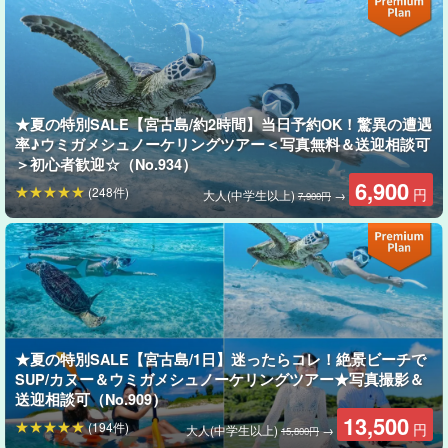
撮った写真はすべて無料
なので、 あとから見返すのも楽しみのひ
とつです。
ライフジャケットや浮き具も用意しているので、
初めての方や女
性同士でも安心
。
★夏の特別SALE【宮古島/約2時間】当日予約OK！驚異の遭遇
率♪ウミガメシュノーケリングツアー＜写真無料＆送迎相談可
透明度抜群の宮古ブルーの海で、癒しと感動の時間をゆっくり楽
＞初心者歓迎☆（No.934）
しんでください。
6,900
(248件)
円
大人(中学生以上)
→
7,900円
⬇︎午前・午後選べるプランはこちら⬇︎
【宮古島/午前・午後選べる】八重干瀬シュノーケリン
グ半日ツアー☆一生に一度は見たい宮古ブルー！《ド
ローン動画＆水中写真無料プレゼント》(No.758)
開始時間：9:00〜13:00 / 14:00〜18:00
所要時間：約4時間
15,000円
★夏の特別SALE【宮古島/1日】迷ったらコレ！絶景ビーチで
SUP/カヌー＆ウミガメシュノーケリングツアー★写真撮影＆
送迎相談可（No.909）
13,500
(194件)
円
大人(中学生以上)
→
15,800円