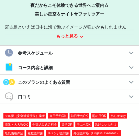
夜だからこそ体験できる世界へご案内☆
美しい星空＆ナイトサファリツアー
宮古島といえば日中に海で遊ぶイメージが強いかもしれません
が、夜の宮古島は
昼間とまた違う魅力
が詰まってるんです！
もっと見る
カップル旅行や女子旅、家族旅行など幅広く人気のナイトツアー
参考スケジュール
にぜひ参加しよう☆
コース内容と詳細
おすすめポイント
このプランのよくある質問
◆ツアー備品無料レンタル付き
◆ツアー参加者特典ページプレゼント
口コミ
◆参加日の前日18:00まで
キャンセル料なし
◆累計参加人数30万人突破！
マル優（安全対策優良）業者
当日予約OK
前日予約OK
雨の日OK
初心者向け
団体・大人数OK
全部込み込み料金
貸切OK
手ぶらOK
泳げない人向け
最低価格保証
複数割対象
リベンジ割対象
外国語対応（English available）