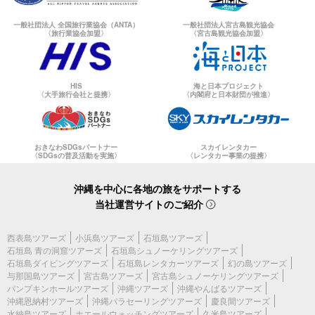
一般社団法人 全国旅行業協会（ANTA）
一般社団法人宮古島観光協会
〈旅行業協会加盟〉
〈宮古島観光協会加盟〉
HIS
海と日本プロジェクト
〈大手旅行会社と提携〉
〈内閣府と日本財団が推進〉
おきなわSDGsパートナー
スカイレンタカー
〈SDGsの普及活動を実施〉
〈レンタカー事業の提携〉
沖縄を中心に各地の旅をサポートする
当社運営サイトのご紹介
西表島ツアーズ
小浜島ツアーズ
石垣島ツアーズ
石垣島 青の洞窟ツアーズ
石垣島シュノーケリングツアーズ
石垣島ダイビングツアーズ
石垣島レンタカーツアーズ
幻の島ツアーズ
与那国島ツアーズ
宮古島ツアーズ
宮古島シュノーケリングツアーズ
パンプキンホールツアーズ
沖縄ツアーズ
沖縄やんばるツアーズ
沖縄恩納村ツアーズ
沖縄パラセーリングツアーズ
慶良間ツアーズ
水納島ツアーズ
ホエールウォッチングツアーズ
久米島ツアーズ