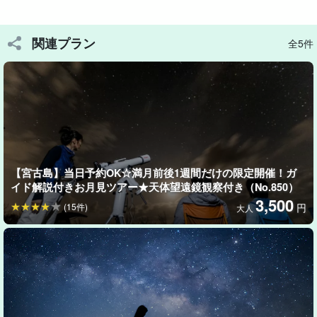
関連プラン
全5件
【宮古島】当日予約OK☆満月前後1週間だけの限定開催！ガ
イド解説付きお月見ツアー★天体望遠鏡観察付き（No.850）
3,500
(15件)
円
大人
宮古島特有の生き物たちに大興奮！
亜熱帯気候帯に属する宮古島には独自の生態系が広がっていま
す。