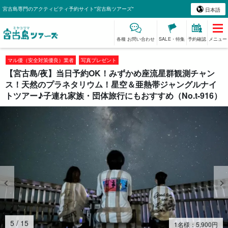
宮古島専門のアクティビティ予約サイト"宮古島ツアーズ"
日本語
各種 お問い合わせ
SALE・特集
予約確認
メニュー
マル優（安全対策優良）業者
写真プレゼント
【宮古島/夜】当日予約OK！みずかめ座流星群観測チャン
ス！天然のプラネタリウム！星空＆亜熱帯ジャングルナイ
トツアー♪子連れ家族・団体旅行にもおすすめ（No.t-916）
5
/
15
1名様：
5,900
円