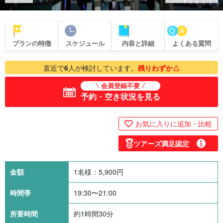
プランの特徴
スケジュール
内容と詳細
よくある質問
直近で
6
人が検討しています。
残りわずか△
会員登録不要
予約・空き状況を見る
お気に入りに追加・比較
ツアーズ満足認定
金額
1名様：
5,900
円
時間帯
19:30〜21:00
所要時間
約1時間30分