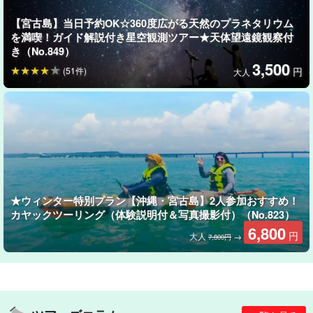
【宮古島】当日予約OK☆360度広がる天然のプラネタリウム
を満喫！ガイド解説付き星空観測ツアー★天体望遠鏡観察付
き（No.849）
3,500
(51件)
円
大人
★ウィンター特別プラン【沖縄・宮古島】2人参加おすすめ！
カヤックツーリング（体験説明付＆写真撮影付）（No.823）
6,800
円
大人
→
7,800円