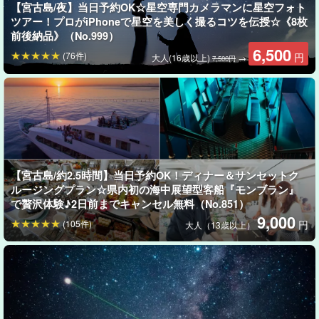
【宮古島/夜】当日予約OK☆星空専門カメラマンに星空フォト
現地に住んでる人しか知らないようなワクワクする場所へご案内
ツアー！プロがiPhoneで星空を美しく撮るコツを伝授☆《8枚
します♪
前後納品》（No.999）
6,500
(76件)
円
大人(16歳以上)
→
7,500円
ナイトツアーで出会える生き物例
○シロオビアゲハ
○ヤシガニ
○ヤエヤマオオコウモリ
○リュウキュウコノハスグ
○ミヤコヒキガエル
○オオジョロウグモ
【宮古島/約2.5時間】当日予約OK！ディナー＆サンセットク
○タイワンクツワムシ
ルージングプラン☆県内初の海中展望型客船『モンブラン』
で贅沢体験♪2日前までキャンセル無料（No.851）
○ミヤコマドボタル（季節に限りあり）
9,000
(105件)
円
大人（13歳以上）
約30種類の生き物に出会えます。もっと詳しくはページ下部
「よくある質問」をチェック♪