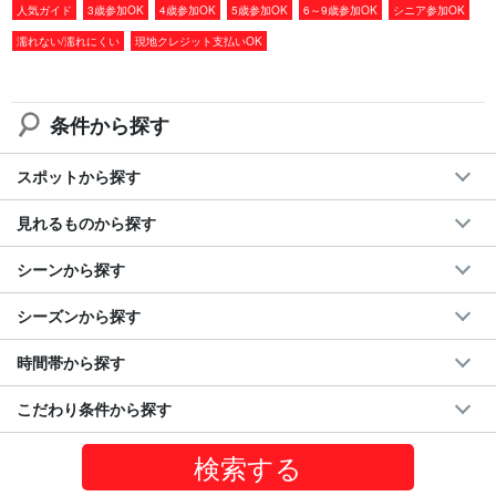
人気ガイド
3歳参加OK
4歳参加OK
5歳参加OK
6～9歳参加OK
シニア参加OK
濡れない/濡れにくい
現地クレジット支払いOK
条件から探す
スポットから探す
見れるものから探す
シーンから探す
シーズンから探す
夜の宮古島に広がる満天の星空
時間帯から探す
人工の光が本州と比べて少ない宮古島の星空はまるで天然のプラ
ネタリウム。条件がそろえば天の川や南十字星など、本州ではな
こだわり条件から探す
かなか見られない星座がたくさん見られます！
※星空の撮影はプラン内容に含まれていません。