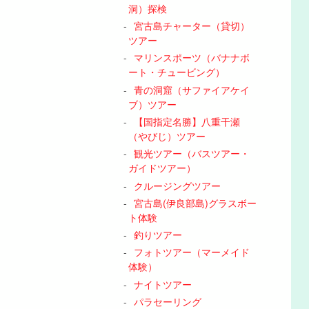
洞）探検
宮古島チャーター（貸切）
ツアー
マリンスポーツ（バナナボ
ート・チュービング）
青の洞窟（サファイアケイ
ブ）ツアー
【国指定名勝】八重干瀬
（やびじ）ツアー
観光ツアー（バスツアー・
ガイドツアー）
クルージングツアー
宮古島(伊良部島)グラスボー
ト体験
釣りツアー
フォトツアー（マーメイド
体験）
ナイトツアー
パラセーリング