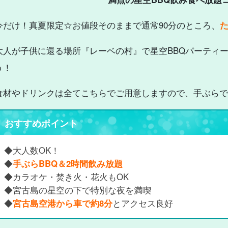
今だけ！真夏限定☆お値段そのままで通常90分のところ、
た
大人が子供に還る場所『レーベの村』で星空BBQパーティ
う！
食材やドリンクは全てこちらでご用意しますので、手ぶらで
おすすめポイント
◆大人数OK！
◆
手ぶらBBQ＆2時間飲み放題
◆カラオケ・焚き火・花火もOK
◆宮古島の星空の下で特別な夜を満喫
◆
宮古島空港から車で約8分
とアクセス良好