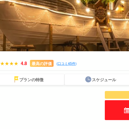
4.8
最高の評価
(
口コミ45件
)
プランの特徴
スケジュール
スポットから
送迎付きプラン
ウミガメツアー
レンタカー
お得な割引
プレ
探す
セットプラン
厳選