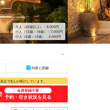
大人（20歳以上）：
8,000
円
小人（13歳～19歳）：
7,000
円
小人（6歳～12歳）：
4,000
円
内容と詳細
ミアム
ものづくり体験
ベビーシッター
スパ&リラク
プラン
ゼーション
直近で
2
人が検討しています。
会員登録不要
予約・空き状況を見る