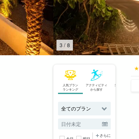
4
/
8
人気プラン
アクティビティ
当日予約OK
ランキング
から探す
プラン
さらに
今日
明日