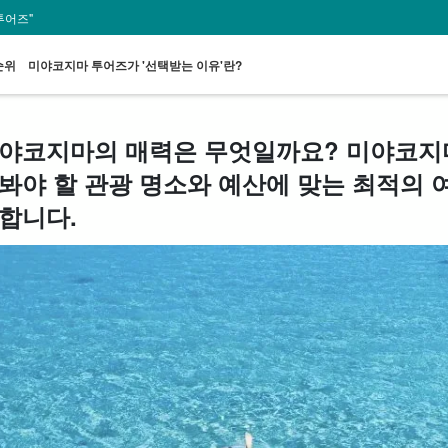
투어즈"
순위
미야코지마 투어즈가 '선택받는 이유'란?
야코지마의 매력은 무엇일까요? 미야코지마
봐야 할 관광 명소와 예산에 맞는 최적의 
스팟에서
송영 포함 플랜
바다거북 투어
렌터카
할인 혜택
프
검색하기
세트 플랜
엄선
합니다.