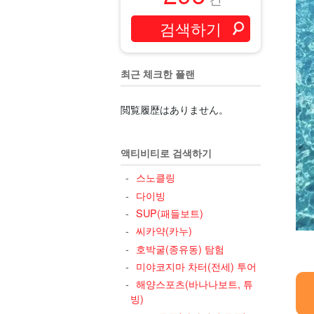
최근 체크한 플랜
閲覧履歴はありません。
액티비티로 검색하기
스노클링
다이빙
SUP(패들보트)
씨카약(카누)
호박굴(종유동) 탐험
미야코지마 차터(전세) 투어
해양스포츠(바나나보트, 튜
빙)