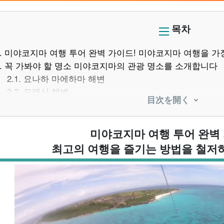
목차
.
미야코지마 여행 투어 완벽 가이드! 미야코지마 여행을 가장
.
꼭 가봐야 할 명소 미야코지마의 관광 명소를 소개합니다
2.1.
요나하 마에하마 해변
2.2.
모래산 해변
目次を開く
2.3.
이라베 대교
2.4.
호라센 비치(호박홀)
2.5.
니시헤이안나미사키
미야코지마 여행 투어 완벽 
.
미야코지마에서 즐기는 추천 액티비티
최고의 여행을 즐기는 방법을 철저
3.1.
SUP
3.2.
카약(카누)
3.3.
스노클링
3.4.
다이빙
3.5.
호박 종유동 탐험
.
미야코지마의 맛있는 음식 꼭 먹어봐야 할 미식 가이드!