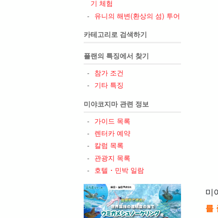
기 체험
유니의 해변(환상의 섬) 투어
카테고리로 검색하기
5
플랜의 특징에서 찾기
참가 조건
기타 특징
6
미야코지마 관련 정보
가이드 목록
렌터카 예약
7
칼럼 목록
관광지 목록
호텔・민박 일람
미
를 