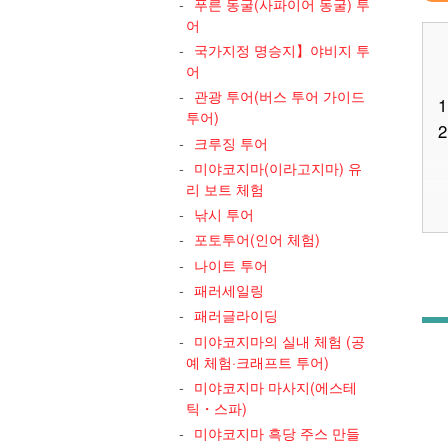
푸른 동굴(사파이어 동굴) 투
어
국가지정 명승지】야비지 투
어
관광 투어(버스 투어 가이드
1
투어)
2
크루징 투어
미야코지마(이라고지마) 유
리 보트 체험
낚시 투어
포토투어(인어 체험)
나이트 투어
3
패러세일링
패러글라이딩
미야코지마의 실내 체험 (공
예 체험·크래프트 투어)
미야코지마 마사지(에스테
틱・스파)
미야코지마 흑당 주스 만들
4