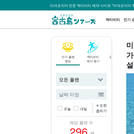
미야코지마 전문 액티비티 예약 사이트 "미야코지마 
액티비티
인기 
미
가
인기 플랜
액티비티
당일 예약 OK
랭킹
에서 찾기
플랜
설
또한
오늘
내일
좁히기
해당 플랜 수
296
건