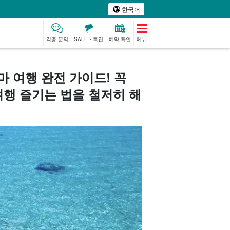
한국어
각종 문의
SALE・특집
예약 확인
메뉴
 여행 완전 가이드! 꼭
여행 즐기는 법을 철저히 해
리미엄
모노즈쿠리 체험
베이비시터
스파 & 릴랙스
된 플랜
제션