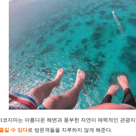
4.1.
미야코섬 명물 '미야코 소바'를 즐기자!
4.2.
신선한 해산물! 추천 해산물 요리와 식당
4.3.
현지 디저트와 카페에서 잠시 쉬어가기
.
미야코지마 여행 예산 가이드 비용별 플랜으로 최적의 여행
5.1.
1. 미야코지마 여행의 평균 비용을 확인해보세요!
5.2.
2. 여행 경비를 절약할 수 있는 팁과 요령
5.3.
3. 럭셔리 호텔 & 리조트 호화로운 숙박을 즐기기 위
.
미야코지마 여행이 지루하다고? 라고 느끼지 않기 위해 주
6.1.
1. 관광지 선택에 실패하지 않는다!
6.2.
2. 여행 중 날씨에 대비한 철저한 준비
.
요약
야코지마는 아름다운 해변과 풍부한 자연이 매력적인 관광지
즐길 수 있다
로 방문객들을 지루하지 않게 해준다.