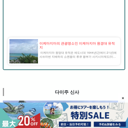
이케마지마의 관광명소인 이케마지마 원경대 유적
지
이케마지마 원망대 유적은 에도시대 1644년(간에이 21년)에
사쓰마번 지배하의 쇼켄왕의 류큐 왕부가 사키시마제도(미야
코제도와 야에야마제도)의 섬에 설치한 사키시마제도 히반무
이(先島諸島火番盛)의 하나이다. 지금은 14개의 섬 [...].
다이주 신사
×