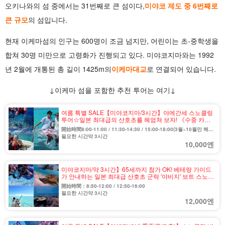
오키나와의 섬 중에서는 31번째로 큰 섬이다,
미야코 제도 중 6번째로
큰 규모
의 섬입니다.
현재 이케마섬의 인구는 600명이 조금 넘지만, 어린이는 초-중학생을
합쳐 30명 미만으로 고령화가 진행되고 있다. 미야코지마와는 1992
년 2월에 개통된 총 길이 1425m의
이케마대교
로 연결되어 있습니다.
↓이케마 섬을 포함한 추천 투어는 여기↓
여름 특별 SALE【미야코지마/3시간】야에간세 스노클링
투어☆일본 최대급의 산호초를 헤엄쳐 보자! 《수중 카메
라 무료・사진 데이터 포함》（No.968)
開始時間8:00-11:00 / 11:30-14:30 / 15:00-18:00(3월~10월만 해
당) / 13:00-16:00(12월~1월만 해당)
필요한 시간약 3시간
10,000엔
미야코지마/약 3시간】65세까지 참가 OK! 베테랑 가이드
가 안내하는 일본 최대급 산호초 군락 '야비지' 보트 스노클
링 투어(No.856)
開始時間：8:50-12:00 / 12:50-16:00
필요한 시간약 3시간
12,000엔