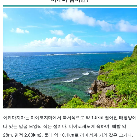
이케마지마는 미야코지마에서 북서쪽으로 약 1.5km 떨어진 태평양에
떠 있는 말굽 모양의 작은 섬이다. 미야코제도에 속하며, 해발 약
28m, 면적 2.83km2, 둘레 약 10.1km로 라마섬과 거의 같은 크기다.