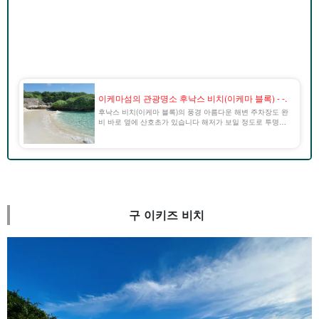
이케마섬의 관광명소 후낙스 비치(이케마 블록) - -.
후낙스 비치(이케마 블록)의 풍경 아름다운 해변 주차장도 완
비 바로 옆에 산호초가 있습니다 해저가 보일 정도로 투명도
출처: 4travel 후낙스 비치(이케마 블록)란 이케마섬 북동쪽에
있는 블록 담장으로 둘러싸인 숨겨진 [...]
구 이키즈 비치