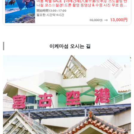
여름 특별 SALE【야에간세(八重干瀬/오후)】스노클링 반
나절 코스☆절경! 드론 촬영 동영상 & 수중 사진 무료 증정
(No.880)
開始時間13:00~17:00
필요한 시간약 4시간
→
13,000
円
16,000엔
이케마섬 오시는 길