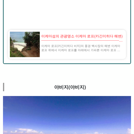
이케마섬의 관광명소 이케마 로프(카긴미히다 해변)
--------------------------------------------------------------------
-----------------------------------------------------------.
이케마 로프(카긴미히다 비치)의 풍경 백사장의 해변 이케마
로프 위에서 이케마 로프를 아래에서 가파른 이케마 로프 출
처: 4travel 이케마 로프(카긴미히다 비치)란 이케마 섬 북부에
있는 이케마 로프. 이케마 로프 [...].
야비지(야비지)