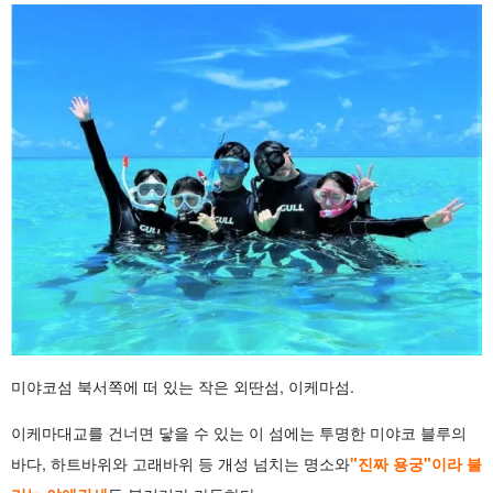
3.7.
이케마지마 원경대 터
3.8.
다이주 신사
3.9.
이케마지마 등대
3.10.
고래바위
3.11.
알라시스 히다 비치
4.
이케마섬 주변 추천 액티비티
4.1.
八重干瀬 투어
4.2.
낚시 투어
5.
피곤한 몸을 미야코지마에서 힐링하자! 미야코섬에서만 체험
할 수 있는 마사지를
6.
이케마시마 자주 묻는 질문(FAQ)
7.
요약
미야코섬 북서쪽에 떠 있는 작은 외딴섬, 이케마섬.
이케마대교를 건너면 닿을 수 있는 이 섬에는 투명한 미야코 블루의
바다, 하트바위와 고래바위 등 개성 넘치는 명소와
"진짜 용궁"이라 불