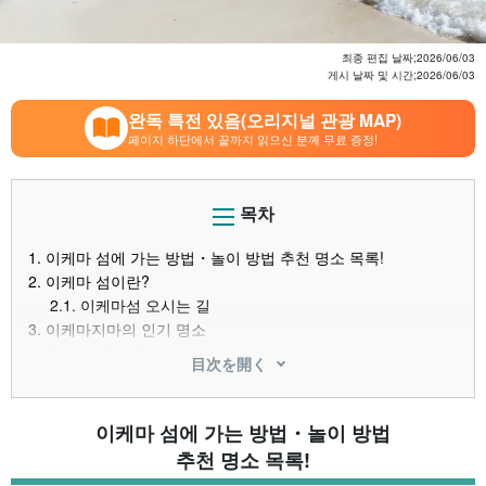
최종 편집 날짜;
2026/06/03
게시 날짜 및 시간;
2026/06/03
완독 특전 있음(오리지널 관광 MAP)
페이지 하단에서 끝까지 읽으신 분께 무료 증정!
목차
1.
이케마 섬에 가는 방법・놀이 방법 추천 명소 목록!
2.
이케마 섬이란?
2.1.
이케마섬 오시는 길
3.
이케마지마의 인기 명소
3.1.
이케마대교
目次を開く
3.2.
하트바위 & 이키즈 비치
3.3.
이케마 블록(후낙스 비치)
3.4.
구 이키즈 비치
이케마 섬에 가는 방법・놀이 방법
3.5.
이케마 로프(카긴미 해변)
추천 명소 목록!
3.6.
야비지(야비지)