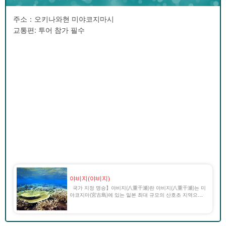
주소：오키나와현 미야코지마시
교통편: 투어 참가 필수
야비지(야비지)
국가 지정 명승】야비지(八重干瀬)란 야비지(八重干瀬)는 미
야코지마(宮古島)에 있는 일본 최대 규모의 산호초 지역으로,
국가 지정 명승 및 천연기념물로 지정되어 있다. 크고 작은
100개 이상의 환초가 25km에 걸쳐 펼쳐진 산호초는 귀중한
자연 [...].