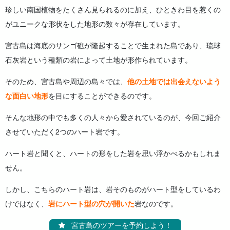
珍しい南国植物をたくさん見られるのに加え、ひときわ目を惹くの
がユニークな形状をした地形の数々が存在しています。
宮古島は海底のサンゴ礁が隆起することで生まれた島であり、琉球
石灰岩という種類の岩によって土地が形作られています。
そのため、宮古島や周辺の島々では、
他の土地では出会えないよう
な面白い地形
を目にすることができるのです。
そんな地形の中でも多くの人々から愛されているのが、今回ご紹介
させていただく2つのハート岩です。
ハート岩と聞くと、ハートの形をした岩を思い浮かべるかもしれま
せん。
しかし、こちらのハート岩は、岩そのものがハート型をしているわ
けではなく、
岩にハート型の穴が開いた
岩なのです。
宮古島のツアーを予約しよう！