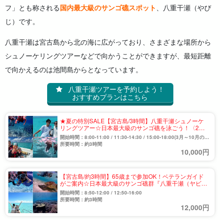
フ」とも称される
国内最大級のサンゴ礁スポット
、八重干瀬（やび
じ）です。
八重干瀬は宮古島から北の海に広がっており、さまざまな場所から
シュノーケリングツアーなどで向かうことができますが、最短距離
で向かえるのは池間島からとなっています。
八重干瀬ツアーを予約しよう！
おすすめプランはこちら
★夏の特別SALE【宮古島/3時間】八重干瀬シュノーケ
リングツアー☆日本最大級のサンゴ礁を泳ごう！〈2～3
ポイント巡り・英語対応OK〉《水中カメラ無料・写真
開始時間：8:00-11:00 / 11:30-14:30 / 15:00-18:00(3月～10月の
データ付き》（No.968）
み) / 13:00-16:00(12月～1月のみ)
所要時間：約3時間
10,000円
【宮古島/約3時間】65歳まで参加OK！ベテランガイド
がご案内☆日本最大級のサンゴ礁群『八重干瀬（ヤビ
ジ）』ボートシュノーケリングツアー（No.856）
開始時間：8:50-12:00 / 12:50-16:00
所要時間：約3時間
12,000円