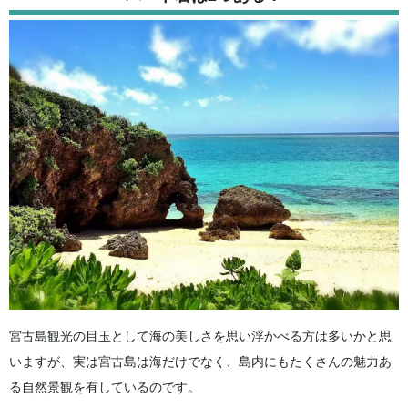
4.2.
恋愛のパワースポット
5.
事前に干潮の時間を確認しておこう
6.
池間島（イキヅービーチ）周辺の 人気観光スポット
6.1.
フナクスビーチ
6.2.
西平安名崎
6.3.
八重干瀬
7.
うえのドイツ文化村周辺の 人気観光スポット
7.1.
ユートピアファーム宮古島
7.2.
しろう農園
8.
まとめ
宮古島観光の目玉として海の美しさを思い浮かべる方は多いかと思
いますが、実は宮古島は海だけでなく、島内にもたくさんの魅力あ
る自然景観を有しているのです。