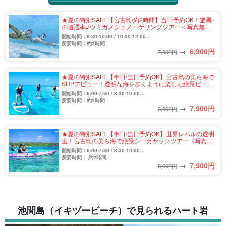
★夏の特別SALE【宮古島/約2時間】当日予約OK！驚異
の遭遇率♪ウミガメシュノーケリングツアー＜写真無料
＆送迎相談可＞初心者歓迎☆（No.934）
開始時間：8:30-10:00 / 10:30-12:00
13:30-15:00 / 15:30-17:00
所要時間：約2時間
→
6,900
円
7,900円
★夏の特別SALE【半日/当日予約OK】宮古島の美ら海で
SUPデビュー！透明な海を歩くように楽しむ絶景ビーチ
SUPツアー《写真無料＆送迎相談可》（No.932）
開始時間：6:00-7:30 / 8:30-10:00
10:30-12:00 / 13:30-15:00
所要時間：約2時間
→
7,900
円
15:30-17:00 / 17:30-19:00
8,900円
★夏の特別SALE【半日/当日予約OK】世界レベルの透明
度！宮古島の美ら海で絶景シーカヤックツアー《写真無
料＆送迎相談可》子連れ家族・団体にもおすすめ
開始時間：6:00-7:30 / 8:30-10:00
（No.933）
10:30-12:00 / 13:30-15:00
所要時間： 約2時間
→
7,900
円
15:30-17:00 / 17:30-19:00
8,900円
池間島（イキヅービーチ）で見られるハート岩