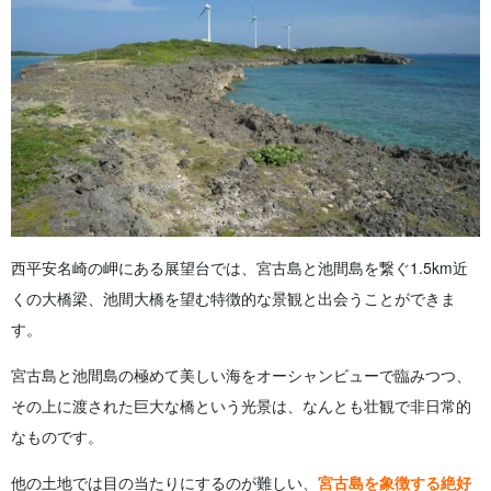
西平安名崎の岬にある展望台では、宮古島と池間島を繋ぐ1.5km近
くの大橋梁、池間大橋を望む特徴的な景観と出会うことができま
す。
宮古島と池間島の極めて美しい海をオーシャンビューで臨みつつ、
その上に渡された巨大な橋という光景は、なんとも壮観で非日常的
なものです。
他の土地では目の当たりにするのが難しい、
宮古島を象徴する絶好