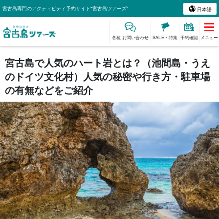
宮古島専門のアクティビティ予約サイト"宮古島ツアーズ"
日本語
各種 お問い合わせ
SALE・特集
予約確認
メニュー
宮古島で人気のハート岩とは？（池間島・うえ
のドイツ文化村）人気の秘密や行き方・駐車場
の有無などをご紹介