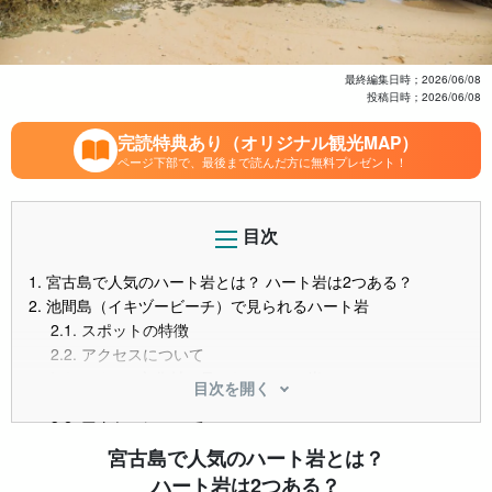
最終編集日時；
2026/06/08
投稿日時；
2026/06/08
完読特典あり（オリジナル観光MAP）
ページ下部で、最後まで読んだ方に無料プレゼント！
目次
1.
宮古島で人気のハート岩とは？ ハート岩は2つある？
2.
池間島（イキヅービーチ）で見られるハート岩
2.1.
スポットの特徴
2.2.
アクセスについて
3.
うえのドイツ文化村で見られるハート岩
目次を開く
3.1.
スポットの特徴
3.2.
アクセスについて
4.
ハート岩の見どころ
宮古島で人気のハート岩とは？
4.1.
SNS映え抜群！写真撮影を楽しもう！
ハート岩は2つある？