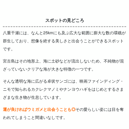
スポットの見どころ
八重干瀬には、なんと25kmにも及ぶ広大な範囲に膨大な数の環礁が
群生しており、想像を絶する美しさと出会うことができるスポット
です。
宮古島はその地形上、海に土砂などが流出しないため、不純物が混
ざっていないクリアな海が大きな特徴の一つです。
そんな透明な海に広がる卓状サンゴには、映画ファインディング・
ニモで知られるカクレクマノミやナンヨウハギをはじめとするさま
ざまな生き物が生息しています。
運が良ければウミガメと出会うことも
◎
その愛らしい姿には目を奪
われてしまうこと間違いなしです。