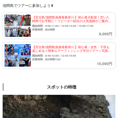
池間島でツアーに参加しよう⬇︎
【宮古島/池間島漁港発着/釣り】初心者大歓迎！空いた
時間でお手軽に！リピーター続出の人気漁師がご案内☆
ちょい釣り体験ツアー《居酒屋での調理もOK！》
開始時間：9:00-11:00 / 12:00-14:00 / 15:00-17:00
（No.921）
所要時間：約2時間
8,000円
【宮古島/池間島漁港発着/釣り】初心者・女性・子供も
楽しめる☆簡単ルアーフィッシング半日ツアー＜写真プ
レゼント付き＞（No.894）
開始時間：8:45-12:00 / 12:45-16:00
所要時間：約3時間15分
10,000円
スポットの特徴