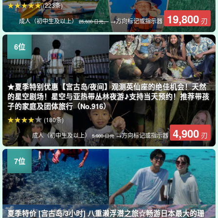
(223条)
19,800
刃
成人（初中生及以上）
→方向标记或指示器
25,600 日元。
★夏季特别优惠【宫古岛/夜间】观测英仙座的绝佳机会！天然
的星空剧场！星空与亚热带丛林夜游♪支持当天预约！推荐带孩
子的家庭及团体旅行（No.916）
(180条)
4,900
刃
成人（初中生及以上）
→方向标记或指示器
5,900 日元
夏季特价 [宫古岛/3小时] 八重濑浮潜之旅☆畅游日本最大的珊