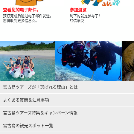
查看您的电子邮件。
参加游览
预订完成后通过电子邮件发送。
剩下的就是参与了！
您将收到更多信息☆。
尽情享受
宮古島ツアーズが「選ばれる理由」とは
よくある質問＆注意事項
宮古島ツアーズ特集＆キャンペーン情報
宮古島の観光スポット一覧