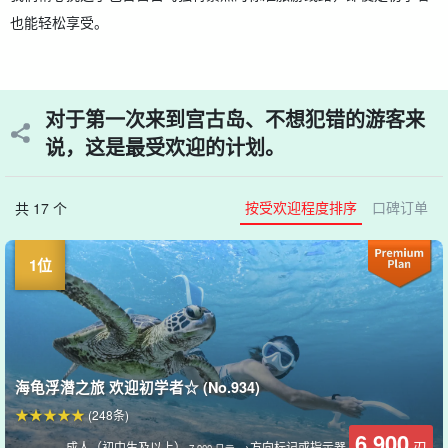
也能轻松享受。
对于第一次来到宫古岛、不想犯错的游客来
说，这是最受欢迎的计划。
按受欢迎程度排序
口碑订单
共 17 个
海龟浮潜之旅 欢迎初学者☆ (No.934)
(248条)
6,900
刃
成人（初中生及以上）
→方向标记或指示器
7,900 日元