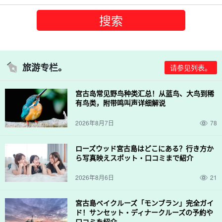
旅游专栏。
请参见列表。
宫古岛常见野鸟种类汇总！从蓝鸟、大鸟到稀
有鸟类，附带鸣叫声详细解说
2026年8月7日
78
ローズウッド宮古島はどこにある？行き方か
ら写真映えスポット・口コミまで紹介
2026年8月6日
21
宮古島ベイクルーズ「モンブラン」完全ガイ
ド！サンセット・ディナークルーズの予約や
口コミを紹介