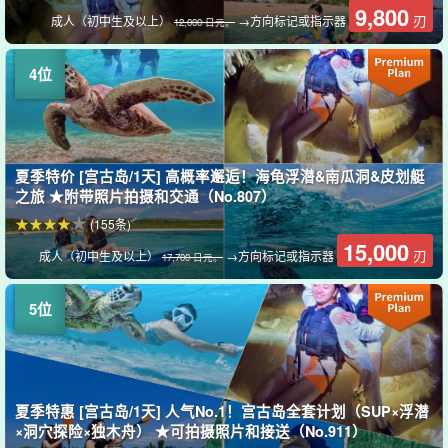
9,800
刃
成人（初中生及以上）
→方向标记或指示器
12,000 日元。
夏季特价 [宫古岛/1天] 高概率邂逅！海龟浮潜&南瓜洞&皮划艇
之旅 ★附带照片拍摄和交通（No.807）
(155条)
15,000
刃
成人（初中生及以上）
→方向标记或指示器
17,700 日元。
夏季特惠 [宫古岛/1天] 人气No.1！宫古岛全套计划（SUP×浮潜
×洞穴探险×独木舟） ★可拍摄照片和接送（No.911）