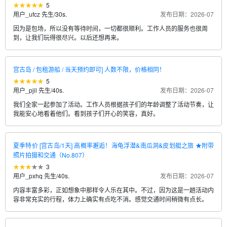
5
用户_ufcz 先生
/
30s.
发布日期：2026-07
因为是包场，所以没有等待时间，一切都很顺利。工作人员的服务也很周
到，让我们玩得很尽兴。以后还想再来。
宫古岛 / 包租游船 / 当天预约即可] 人数不限，价格相同！
5
用户_pjil 先生
/
40s.
发布日期：2026-07
我们全家一起参加了活动。工作人员根据孩子们的年龄调整了活动节奏，让
我能安心地看着他们。看到孩子们开心的笑容，真好。
夏季特价 [宫古岛/1天] 高概率邂逅！海龟浮潜&南瓜洞&皮划艇之旅 ★附带
照片拍摄和交通（No.807）
3
用户_pxhq 先生
/
40s.
发布日期：2026-07
内容丰富多彩，正如想象中那样令人乐在其中。不过，因为这是一趟活动内
容非常充实的行程，体力上确实有点吃不消。感觉交通时间稍微有点长。