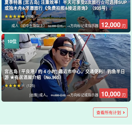
夏季特惠 [宫古岛] 注重效率！半天可享受2次旅行☆可选择SUP
或独木舟&浮潜旅行《免费拍照&接送咨询》（935号)
(106)
12,000
刃
成人（初中生及以上）
→方向标记或指示器
14,000 日元。
宫古岛 / 平良港 / 约 4 小时] 靠近市中心，交通便利！钓鱼半日
游 ★有居酒屋介绍（No.965）
(125)
10,000
刃
[出售] 成人。
→方向标记或指示器
11,000 日元
夏季特价 [伊良布岛/2 小时] 新名胜 "蓝宝石洞窟 "大冒险 ☆闪
宫古岛/伊良布岛/1小时]无年龄限制♪蓝色洞窟玻璃船环游&大龙
夏季特惠 [宫古岛/1天] 大冒险计划！壮观的海滩SUP＆南瓜洞
宫古岛 / 包租游船 / 当天预约即可] 人数不限，价格相同！
宫古岛] 当天预订即可！
宫古岛/4-5 小时] 豪华贵宾包船计划（包括浮潜和钓鱼体验），
宫古岛包船游] 豪华私人贵宾包船游八重濑名胜 "浮潜+钓鱼体
闪发光的蓝色洞窟浮潜和洞窟探险之旅★免费拍照和接送咨询
门皮艇之旅☆前往龙神的巨大洞窟！仅限宫古岛店☆（1003
探险＆独木舟之旅 ★照片拍摄＆接送服务（No.910）
最多可容纳 35 人 ◎团体游和公司游
验" (No.838)
(66)
(92例)
查看所有计划
（编号 832）
号）
198,000
230,000
(80)
16,000
7,900
(122)
（26 份报告）
刃
刃
每组最多7人
最多 9 人
刃
刃
1 对（1 小时，人数不限）
成人（初中生及以上）
→方向标记或指示器
→方向标记或指示器
8,900 日元
20,000.
8,800
(119条)
15,000
（97 份报告）
刃
成人（4 岁及以上）
刃
成人（初中生及以上）
→方向标记或指示器
17,700 日元。
6,900