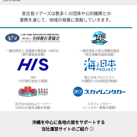
宮古島ツアーズは数多くの団体や公的機関との
連携を通じて、地域の発展に貢献していきます。
一般社団法人 全国旅行業協会（ANTA）
一般社団法人宮古島観光協会
〈旅行業協会加盟〉
〈宮古島観光協会加盟〉
HIS
海と日本プロジェクト
〈大手旅行会社と提携〉
〈内閣府と日本財団が推進〉
おきなわSDGsパートナー
スカイレンタカー
〈SDGsの普及活動を実施〉
〈レンタカー事業の提携〉
沖縄を中心に各地の旅をサポートする
当社運営サイトのご紹介