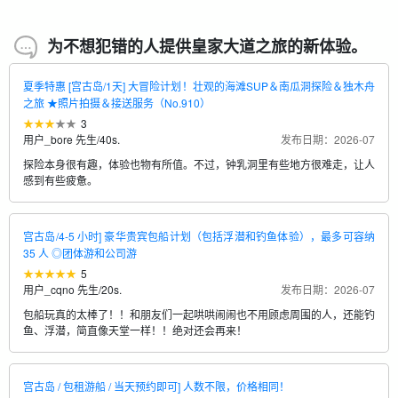
刃
成人（初中生及以上）
→方向标记或指示器
7,900 日元
为不想犯错的人提供皇家大道之旅的新体验。
夏季特惠 [宫古岛/1天] 大冒险计划！壮观的海滩SUP＆南瓜洞探险＆独木舟
之旅 ★照片拍摄＆接送服务（No.910）
3
用户_bore 先生
/
40s.
发布日期：2026-07
探险本身很有趣，体验也物有所值。不过，钟乳洞里有些地方很难走，让人
感到有些疲惫。
宫古岛/4-5 小时] 豪华贵宾包船计划（包括浮潜和钓鱼体验），最多可容纳
35 人 ◎团体游和公司游
5
用户_cqno 先生
/
20s.
发布日期：2026-07
包船玩真的太棒了！！和朋友们一起哄哄闹闹也不用顾虑周围的人，还能钓
鱼、浮潜，简直像天堂一样！！绝对还会再来！
宫古岛 / 包租游船 / 当天预约即可] 人数不限，价格相同！