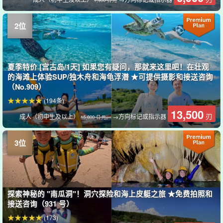
夏季特价 [宫古岛/1天] 如果您有疑问，那就来这里吧！在壮观
的海滩上体验SUP/独木舟和海龟浮潜 ★可提供摄影和接送咨询
（No.909）
(194条)
13,500
刃
成人（初中生及以上）
→方向标记或指示器
15,800 日元。
探索神秘的 "南瓜洞"！洞穴探险和海上皮艇之旅 ★免费拍照和
接送咨询（931 号）
(173)