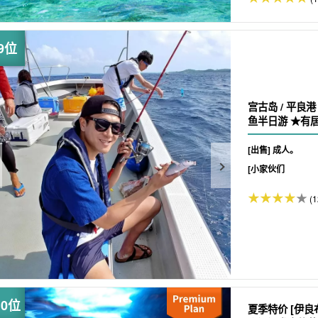
宫古岛 / 平良港
鱼半日游 ★有居
[出售] 成人。
[小家伙们
(1
夏季特价 [伊良布