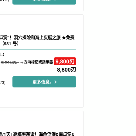
南瓜洞"！洞穴探险和海上皮艇之旅 ★免费
931 号）
上）
9,800
刃
→方向标记或指示器
12,000 日元。
8,800
刃
更多信息。
73)
岛/1天] 高概率邂逅！海龟浮潜&南瓜洞&