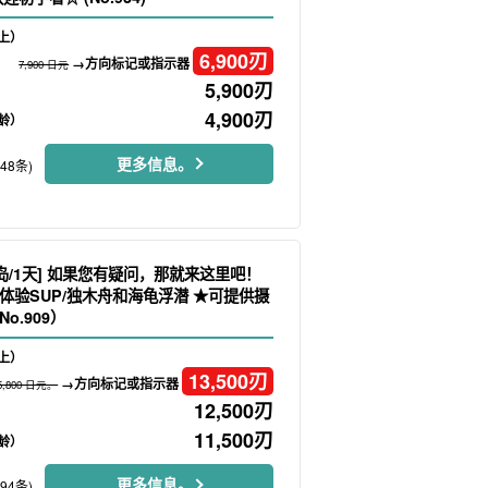
上）
6,900
刃
→方向标记或指示器
7,900 日元
5,900
刃
4,900
刃
龄）
更多信息。
248条)
岛/1天] 如果您有疑问，那就来这里吧！
体验SUP/独木舟和海龟浮潜 ★可提供摄
o.909）
上）
13,500
刃
→方向标记或指示器
5,800 日元。
12,500
刃
11,500
刃
龄）
更多信息。
194条)