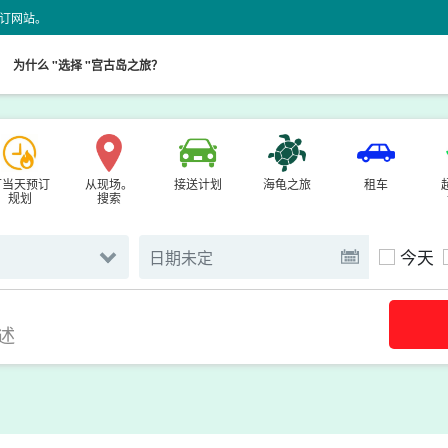
动预订网站。
。
为什么 "选择 "宫古岛之旅？
可当天预订
从现场。
接送计划
海龟之旅
租车
规划
搜索
今天
述