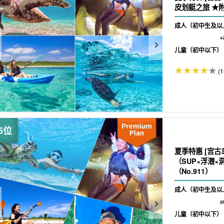
皮划艇之旅 ★附
成人（初中生及以
1
儿童（初中以下）
(1
夏季特惠 [宫古
（SUP×浮潜
（No.911）
成人（初中生及以
2
儿童（初中以下）