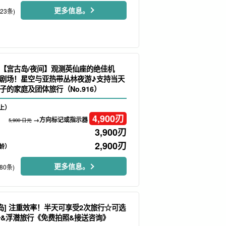
更多信息。
223条)
【宫古岛/夜间】观测英仙座的绝佳机
剧场！星空与亚热带丛林夜游♪支持当天
子的家庭及团体旅行（No.916）
上）
4,900
刃
→方向标记或指示器
5,900 日元
3,900
刃
2,900
刃
龄）
更多信息。
80条)
古岛] 注重效率！半天可享受2次旅行☆可选
舟&浮潜旅行《免费拍照&接送咨询》