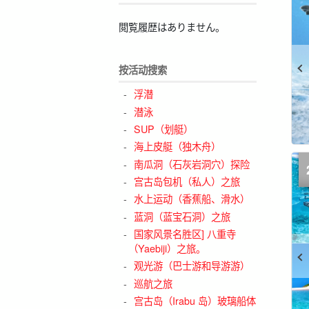
閲覧履歴はありません。
按活动搜索
浮潜
潜泳
SUP（划艇）
海上皮艇（独木舟）
南瓜洞（石灰岩洞穴）探险
宫古岛包机（私人）之旅
水上运动（香蕉船、滑水）
蓝洞（蓝宝石洞）之旅
国家风景名胜区] 八重寺
（Yaebiji）之旅。
观光游（巴士游和导游游）
巡航之旅
宫古岛（Irabu 岛）玻璃船体