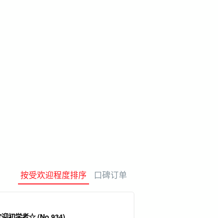
险费
制造经验
保姆
水疗与放松
定计划
动荡
按受欢迎程度排序
口碑订单
龟浮潜之旅 欢迎初学者☆ (No.934)