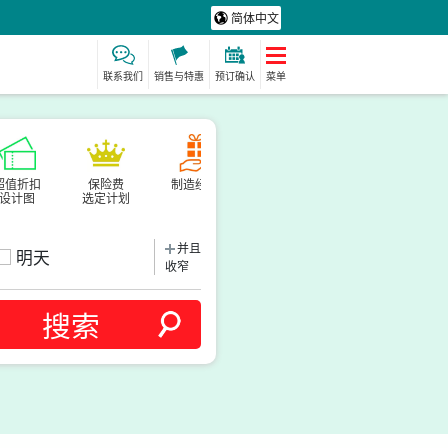
简体中文
联系我们
销售与特惠
预订确认
菜单
超值折扣
保险费
制造经验
保姆
水疗与放松
设计图
选定计划
动荡
并且
明天
收窄