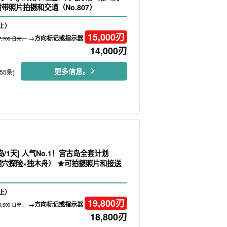
带照片拍摄和交通（No.807）
上）
15,000
刃
→方向标记或指示器
7,700 日元。
14,000
刃
更多信息。
55条)
岛/1天] 人气No.1！宫古岛全套计划
×洞穴探险×独木舟） ★可拍摄照片和接送
上）
19,800
刃
→方向标记或指示器
5,600 日元。
18,800
刃