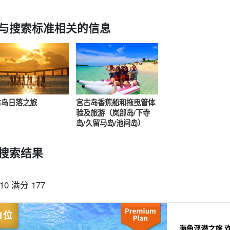
与搜索标准相关的信息
从现场。
接送计划
海龟之旅
租车
超值折扣
保
搜索
设计图
选
古岛日落之旅
宫古岛香蕉船和拖曳管体
验及旅游（岚部岛/下寺
岛/久留马岛/池间岛）
搜索结果
-10 满分 177
海