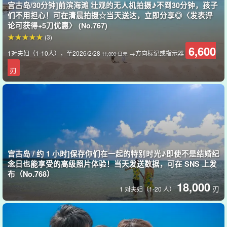
宫古岛/30分钟]前滨海滩 壮观的无人机拍摄♪不到30分钟，孩子
们不用担心！可在清晨拍摄☆当天送达，立即分享◎〈发表评
论可获得+5刀优惠〉 (No.767)
(3)
6,600
1对夫妇（1-10人），至2026/2/28
→方向标记或指示器
11,000 日元
刃
提供接送服务，让您轻松愉快。
包括接送服务
所以移动起来很方便。
宫古岛 / 约 1 小时]保存你们在一起的特别时光♪即使不是结婚纪
拍摄结束后，您可以在当地著名的咖啡馆或餐厅放松一下。
午餐
享
念日也能享受的高级照片体验！当天发送数据，可在 SNS 上发
布（No.768）
受以下内容
18,000
刃
1 对夫妇（1-20 人）
您可以在奢华中度过充满旅游气息的一天、
特别摄影之旅
规定