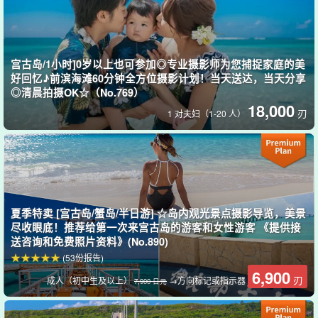
宫古岛/1小时]0岁以上也可参加◎专业摄影师为您捕捉家庭的美
好回忆♪前滨海滩60分钟全方位摄影计划！当天送达，当天分享
◎清晨拍摄OK☆（No.769）
18,000
刃
1 对夫妇（1-20 人）
拍摄数据当天交付！
夏季特卖 [宫古岛/蟹岛/半日游] ☆岛内观光景点摄影导览，美景
拍摄的照片数据、
拍摄当天结束前交付
好样的
尽收眼底！推荐给第一次来宫古岛的游客和女性游客 《提供接
送咨询和免费照片资料》(No.890)
在旅行途中，您可以立即在智能手机上查看这些照片，这样您就可
(53份报告)
以在拍摄当天在社交网络上与家人和朋友分享这些照片。
6,900
刃
成人（初中生及以上）
→方向标记或指示器
7,900 日元
这是让记忆立即成形的好方法...... ?