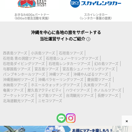
おきなわSDGsパートナー
スカイレンタカー
〈SDGsの普及活動を実施〉
〈レンタカー事業の提携〉
沖縄を中心に各地の旅をサポートする
当社運営サイトのご紹介
西表島ツアーズ
小浜島ツアーズ
石垣島ツアーズ
石垣島 青の洞窟ツアーズ
石垣島シュノーケリングツアーズ
石垣島ダイビングツアーズ
石垣島レンタカーツアーズ
幻の島ツアーズ
与那国島ツアーズ
宮古島ツアーズ
宮古島シュノーケリングツアーズ
パンプキンホールツアーズ
沖縄ツアーズ
沖縄やんばるツアーズ
沖縄恩納村ツアーズ
沖縄パラセーリングツアーズ
慶良間ツアーズ
水納島ツアーズ
ホエールウォッチングツアーズ
久米島ツアーズ
奄美ツアーズ
屋久島アクティビティ
ハワイツアーズ
ホノルルツアーズ
プーケットツアーズ
セブ島ツアーズ
台湾観光ツアーズ
長野ツアーズ
北海道観光ツアーズ
ニセコツアーズ
×
(c) 2026 宮古島ツアーズ All Rights Reserved.