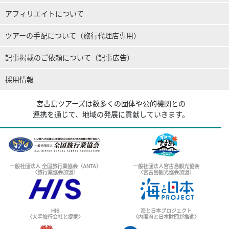
アフィリエイトについて
ツアーの手配について（旅行代理店専用）
記事掲載のご依頼について（記事広告）
採用情報
宮古島ツアーズは数多くの団体や公的機関との
連携を通じて、地域の発展に貢献していきます。
一般社団法人 全国旅行業協会（ANTA）
一般社団法人宮古島観光協会
〈旅行業協会加盟〉
〈宮古島観光協会加盟〉
HIS
海と日本プロジェクト
〈大手旅行会社と提携〉
〈内閣府と日本財団が推進〉