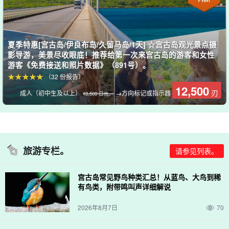
夏季特惠[宫古岛/伊良布岛/久留马岛/1天] ☆宫古岛观光景点摄
影导游，美景尽收眼底！推荐给第一次来宫古岛的游客和女性
游客《免费接送和照片数据》（891号）。
（32 份报告）
12,500
刃
成人（初中生及以上）
→方向标记或指示器
13,500 日元。
旅游专栏。
请参见列表。
欣赏宫古岛美丽的自然风光♪♪
宫古岛常见野鸟种类汇总！从蓝鸟、大鸟到稀
可欣赏到宫古岛独有的壮观景色、
特别
摄影体验
.这里也是情侣和周
有鸟类，附带鸣叫声详细解说
年庆典的理想场所。
2026年8月7日
70
您可以空手参加活动，轻松拍摄精彩照片 ◎享受难忘的外景拍摄！