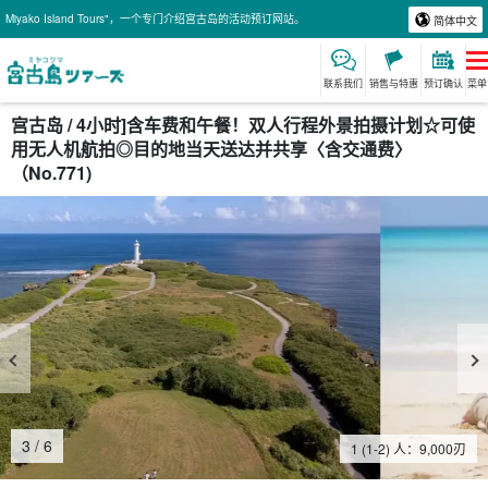
Miyako Island Tours"，一个专门介绍宫古岛的活动预订网站。
简体中文
联系我们
销售与特惠
预订确认
菜单
宫古岛 / 4小时]含车费和午餐！双人行程外景拍摄计划☆可使
用无人机航拍◎目的地当天送达并共享〈含交通费〉
（No.771)
4
/
6
1 (1-2) 人：
9,000
刃