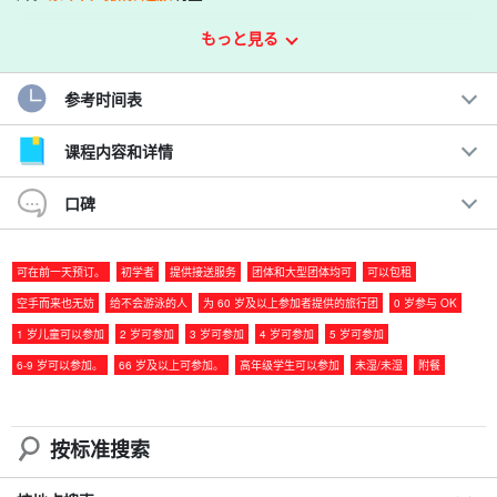
もっと見る
清澈蔚蓝的大海、洁白的沙滩、绿树环绕的小径，这些都是宫古岛
独有的最壮观的景点，旅途中的点点滴滴都被精心记录下来。
参考时间表
我们负责所有接送和拍摄安排，从您的住宿地接送！拍摄结束后，
您还可以在当地的咖啡馆或餐厅享用午餐。
课程内容和详情
建议。
口碑
◆
可提前预订 ◎
可在前一天预订。
初学者
提供接送服务
团体和大型团体均可
可以包租
欢迎 0 岁以上的成人参加！
◆
包括接送服务
空手而来也无妨
给不会游泳的人
为 60 岁及以上参加者提供的旅行团
0 岁参与 OK
◆ 拍摄结束后，还包括一顿岛上美食午餐。
1 岁儿童可以参加
2 岁可参加
3 岁可参加
4 岁可参加
5 岁可参加
拍摄数据当天交付，可立即共享！
6-9 岁可以参加。
66 岁及以上可参加。
高年级学生可以参加
未湿/未湿
附餐
由具有国家资质的无人机飞行员从空中拍摄的非凡照片
按标准搜索