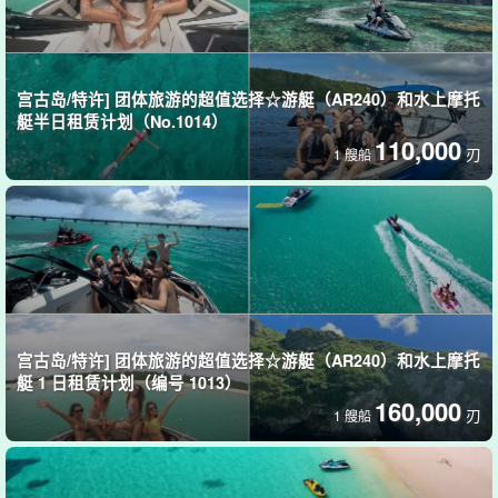
◆ 滑浪
◆
香蕉船
宫古岛/特许] 团体旅游的超值选择☆游艇（AR240）和水上摩托
艇半日租赁计划（No.1014）
110,000
刃
1 艘船
宫古岛/特许] 团体旅游的超值选择☆游艇（AR240）和水上摩托
艇 1 日租赁计划（编号 1013）
160,000
刃
1 艘船