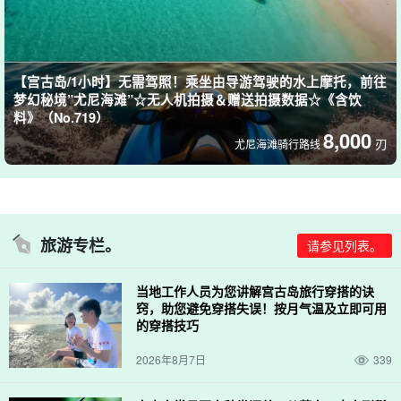
【宫古岛/1小时】无需驾照！乘坐由导游驾驶的水上摩托，前往
梦幻秘境”尤尼海滩”☆无人机拍摄＆赠送拍摄数据☆《含饮
料》（No.719）
8,000
刃
尤尼海滩骑行路线
旅游专栏。
请参见列表。
当地工作人员为您讲解宫古岛旅行穿搭的诀
窍，助您避免穿搭失误！按月气温及立即可用
的穿搭技巧
2026年8月7日
339