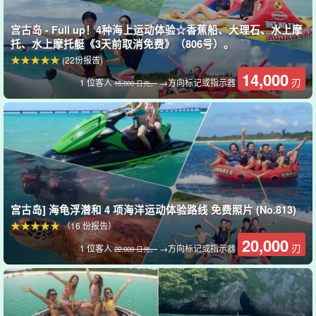
宫古岛 - Full up！4种海上运动体验☆香蕉船、大理石、水上摩
托、水上摩托艇《3天前取消免费》（806号）。
(22份报告)
14,000
刃
1 位客人
→方向标记或指示器
16,000 日元。
宫古岛] 海龟浮潜和 4 项海洋运动体验路线 免费照片 (No.813)
可以增加许多可选的游戏活动。请咨询当天的工作人员。
（16 份报告）
20,000
刃
1 位客人
→方向标记或指示器
22,000 日元。
附加选项示例
◆ 大理石
◆
素坯