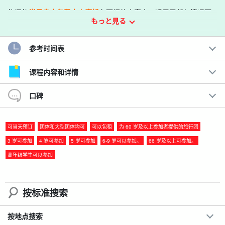
热门的
半日自由包租水上摩托
在可行的方案中，
适用于任何情况下
もっと見る
的情侣、家庭和朋友。
自如
您将享受到
由于是租来的，您可以尽情享受，不必担心其他参与者，而且可以
参考时间表
按照适合自己的节奏游玩。
课程内容和详情
建议。
口碑
◆包租一艘船！无论多少人，费用不变，超值尽享
◆
只要持有驾照，就可以自由驾驶水上摩托
可当天预订
团体和大型团体均可
可以包租
为 60 岁及以上参加者提供的旅行团
◆3岁起即可参加！全家人都能乐在其中
◆
即使是刚考取驾照的新手，也有工作人员常驻，让您放心
3 岁可参加
4 岁可参加
5 岁可参加
6-9 岁可以参加。
66 岁及以上可参加。
◆香蕉船、滑水板等丰富多样的项目
高年级学生可以参加
按标准搜索
按地点搜索