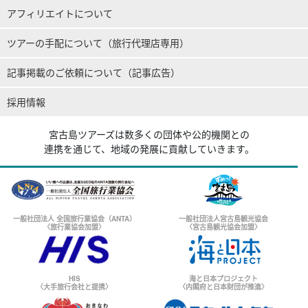
アフィリエイトについて
ツアーの手配について（旅行代理店専用）
記事掲載のご依頼について（記事広告）
採用情報
宮古島ツアーズは数多くの団体や公的機関との
連携を通じて、地域の発展に貢献していきます。
一般社団法人 全国旅行業協会（ANTA）
一般社団法人宮古島観光協会
〈旅行業協会加盟〉
〈宮古島観光協会加盟〉
HIS
海と日本プロジェクト
〈大手旅行会社と提携〉
〈内閣府と日本財団が推進〉