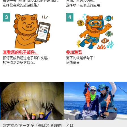
根据一天中的时间和体验的性质而定。
日期、人数和选项。
选择您喜欢的旅游线路♪
选择以下选项进行应用！
查看您的电子邮件。
参加游览
预订完成后通过电子邮件发送。
剩下的就是参与了！
您将收到更多信息☆。
尽情享受
宮古島ツアーズが「選ばれる理由」とは