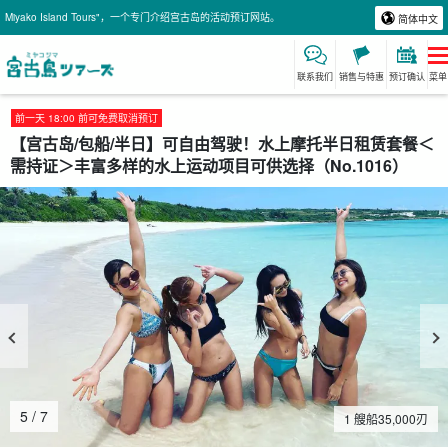
Miyako Island Tours"，一个专门介绍宫古岛的活动预订网站。
简体中文
联系我们
销售与特惠
预订确认
菜单
前一天 18:00 前可免费取消预订
【宫古岛/包船/半日】可自由驾驶！水上摩托半日租赁套餐＜
需持证＞丰富多样的水上运动项目可供选择（No.1016）
5
/
7
1 艘船
35,000
刃