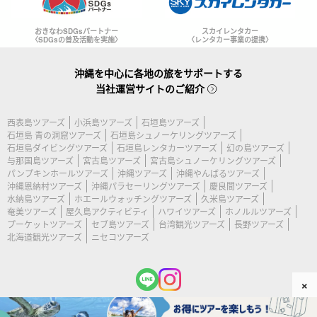
おきなわSDGsパートナー
スカイレンタカー
〈SDGsの普及活動を実施〉
〈レンタカー事業の提携〉
沖縄を中心に各地の旅をサポートする
当社運営サイトのご紹介
西表島ツアーズ
小浜島ツアーズ
石垣島ツアーズ
石垣島 青の洞窟ツアーズ
石垣島シュノーケリングツアーズ
石垣島ダイビングツアーズ
石垣島レンタカーツアーズ
幻の島ツアーズ
与那国島ツアーズ
宮古島ツアーズ
宮古島シュノーケリングツアーズ
パンプキンホールツアーズ
沖縄ツアーズ
沖縄やんばるツアーズ
沖縄恩納村ツアーズ
沖縄パラセーリングツアーズ
慶良間ツアーズ
水納島ツアーズ
ホエールウォッチングツアーズ
久米島ツアーズ
奄美ツアーズ
屋久島アクティビティ
ハワイツアーズ
ホノルルツアーズ
プーケットツアーズ
セブ島ツアーズ
台湾観光ツアーズ
長野ツアーズ
北海道観光ツアーズ
ニセコツアーズ
×
(c) 2026 宮古島ツアーズ All Rights Reserved.