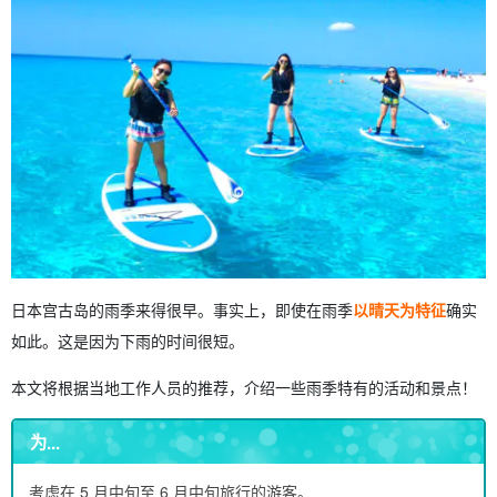
6.7
按摩体验
7
无需担心雨天出行问题！ 请尽早预订前往宫古岛的租车服务！
8
有关宫古岛雨季的常见问题 (FAQ)
9
摘要
日本宫古岛的雨季来得很早。事实上，即使在雨季
以晴天为特征
确实
如此。这是因为下雨的时间很短。
本文将根据当地工作人员的推荐，介绍一些雨季特有的活动和景点！
为...
考虑在 5 月中旬至 6 月中旬旅行的游客。