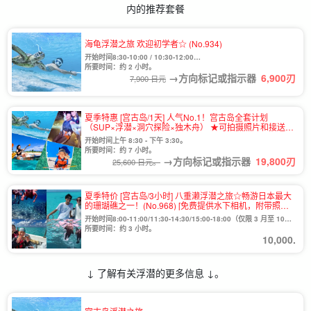
内的推荐套餐
海龟浮潜之旅 欢迎初学者☆ (No.934)
开始时间8:30-10:00 / 10:30-12:00
13:30-15:00 / 15:30-17:00
所要时间：约 2 小时。
→方向标记或指示器
6,900
刃
7,900 日元
夏季特惠 [宫古岛/1天] 人气No.1！宫古岛全套计划
（SUP×浮潜×洞穴探险×独木舟） ★可拍摄照片和接送
（No.911）
开始时间上午 8:30 - 下午 3:30。
所要时间：约 7 小时。
→方向标记或指示器
19,800
刃
25,600 日元。
夏季特价 [宫古岛/3小时] 八重濑浮潜之旅☆畅游日本最大
的珊瑚礁之一！(No.968) [免费提供水下相机，附带照片
数据] (No.968)
开始时间8:00-11:00/11:30-14:30/15:00-18:00（仅限 3 月至 10
月）/13:00-16:00（仅限 12 月至 1 月）。
所要时间：约 3 小时。
10,000.
↓ 了解有关浮潜的更多信息 ↓。