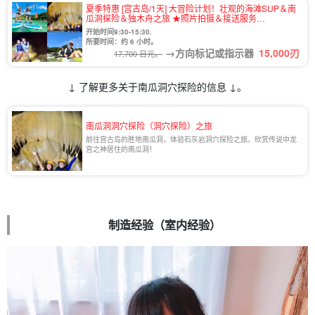
夏季特惠 [宫古岛/1天] 大冒险计划！壮观的海滩SUP＆南
瓜洞探险＆独木舟之旅 ★照片拍摄＆接送服务
（No.910）
开始时间9:30-15:30.
所要时间：约 6 小时。
→方向标记或指示器
15,000
刃
17,700 日元。
↓ 了解更多关于南瓜洞穴探险的信息 ↓。
南瓜洞洞穴探险（洞穴探险）之旅
前往宫古岛的胜地南瓜洞，体验石灰岩洞穴探险之旅。欣赏传说中龙
宫之神居住的南瓜洞！
制造经验（室内经验）