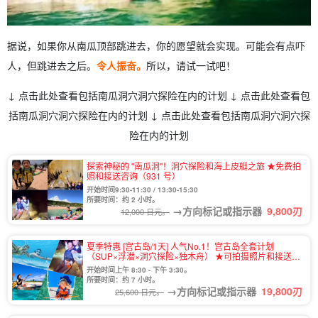
据说，如果你从南瓜顶部跳进去，你的愿望就会实现。可能会有点吓
人，但跳进去之后。
令人振奋。
所以，请试一试吧！
↓ 点击此处查看包括南瓜洞穴洞穴探险在内的计划 ↓ 点击此处查看包
括南瓜洞穴洞穴探险在内的计划 ↓ 点击此处查看包括南瓜洞穴洞穴探
险在内的计划
探索神秘的 "南瓜洞"！洞穴探险和海上皮艇之旅 ★免费拍
照和接送咨询（931 号）
开始时间9:30-11:30 / 13:30-15:30
所要时间：约 2 小时。
→方向标记或指示器
9,800
刃
12,000 日元。
夏季特惠 [宫古岛/1天] 人气No.1！宫古岛全套计划
（SUP×浮潜×洞穴探险×独木舟） ★可拍摄照片和接送
（No.911）
开始时间上午 8:30 - 下午 3:30。
所要时间：约 7 小时。
→方向标记或指示器
19,800
刃
25,600 日元。