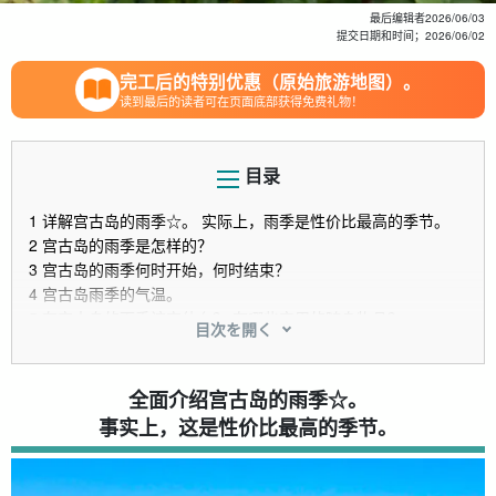
最后编辑者
2026/06/03
提交日期和时间；
2026/06/02
完工后的特别优惠（原始旅游地图）。
读到最后的读者可在页面底部获得免费礼物！
目录
1
详解宫古岛的雨季☆。 实际上，雨季是性价比最高的季节。
2
宫古岛的雨季是怎样的？
3
宫古岛的雨季何时开始，何时结束？
4
宫古岛雨季的气温。
5
在宫古岛的雨季该穿什么？ 有哪些实用的随身物品？
目次を開く
6
让我们在雨季尽情欢乐吧！ 宫古岛的雨季活动
6.1
浮潜
6.2
玻璃船
全面介绍宫古岛的雨季☆。
6.3
潜泳
事实上，这是性价比最高的季节。
6.4
南瓜洞穴探险
6.5
制造经验（室内经验）
6.6
第一次来到宫古岛 只有在这里才能体验到的采珠经历。