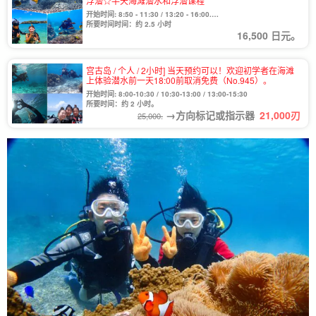
浮潜☆半天海滩潜水和浮潜课程
开始时间: 8:50 - 11:30 / 13:20 - 16:00.
从 11 月到次年 3 月，从上午 9:50 到中午 12:30。
所要时间时间：约 2.5 小时
16,500 日元。
宫古岛 / 个人 / 2小时] 当天预约可以！欢迎初学者在海滩
上体验潜水前一天18:00前取消免费（No.945）。
开始时间: 8:00-10:30 / 10:30-13:00 / 13:00-15:30
所要时间：约 2 小时。
→方向标记或指示器
21,000
刃
25,000.