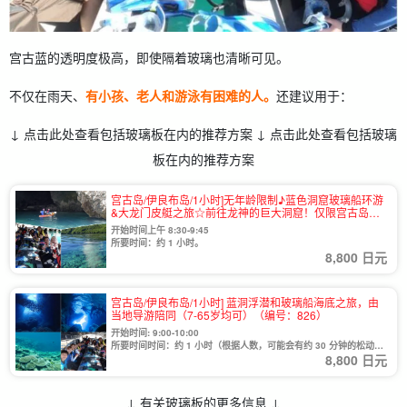
宫古蓝的透明度极高，即使隔着玻璃也清晰可见。
不仅在雨天、
有小孩、老人和游泳有困难的人。
还建议用于：
↓ 点击此处查看包括玻璃板在内的推荐方案 ↓ 点击此处查看包括玻璃
板在内的推荐方案
宫古岛/伊良布岛/1小时]无年龄限制♪蓝色洞窟玻璃船环游
&大龙门皮艇之旅☆前往龙神的巨大洞窟！仅限宫古岛店
☆（1003号）
开始时间上午 8:30-9:45
所要时间：约 1 小时。
8,800 日元
宫古岛/伊良布岛/1小时] 蓝洞浮潜和玻璃船海底之旅，由
当地导游陪同（7-65岁均可）（编号：826）
开始时间: 9:00-10:00
所要时间时间：约 1 小时（根据人数，可能会有约 30 分钟的松动时
8,800 日元
间）。
↓ 有关玻璃板的更多信息 ↓