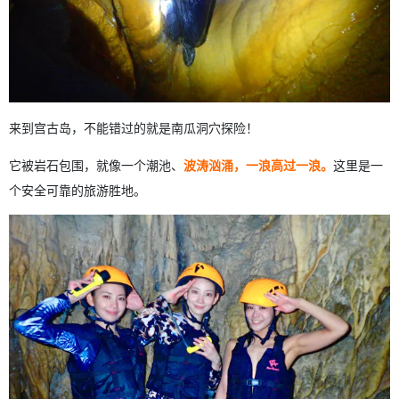
来到宫古岛，不能错过的就是南瓜洞穴探险！
它被岩石包围，就像一个潮池、
波涛汹涌，一浪高过一浪。
这里是一
个安全可靠的旅游胜地。