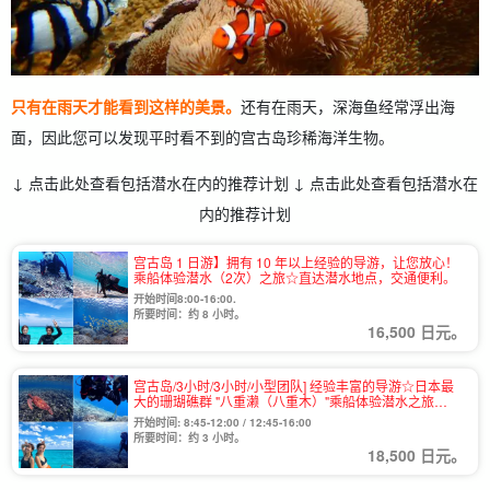
只有在雨天才能看到这样的美景。
还有在雨天，深海鱼经常浮出海
面，因此您可以发现平时看不到的宫古岛珍稀海洋生物。
↓ 点击此处查看包括潜水在内的推荐计划 ↓ 点击此处查看包括潜水在
内的推荐计划
宫古岛 1 日游】拥有 10 年以上经验的导游，让您放心！
乘船体验潜水（2次）之旅☆直达潜水地点，交通便利。
开始时间8:00-16:00.
所要时间：约 8 小时。
16,500 日元。
宫古岛/3小时/3小时/小型团队] 经验丰富的导游☆日本最
大的珊瑚礁群 "八重濑（八重木）"乘船体验潜水之旅
（No.976）
开始时间: 8:45-12:00 / 12:45-16:00
所要时间：约 3 小时。
18,500 日元。