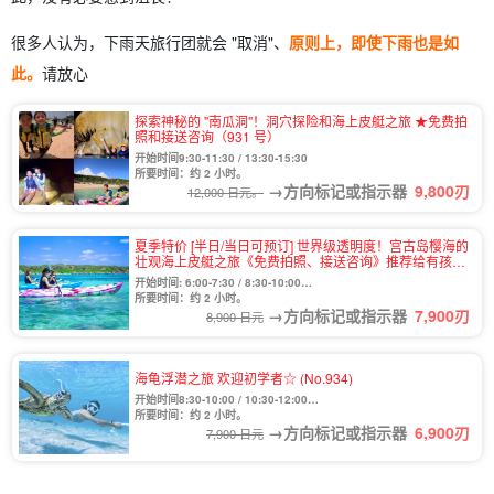
很多人认为，下雨天旅行团就会 "取消"、
原则上，即使下雨也是如
此。
请放心
探索神秘的 "南瓜洞"！洞穴探险和海上皮艇之旅 ★免费拍
照和接送咨询（931 号）
开始时间9:30-11:30 / 13:30-15:30
所要时间：约 2 小时。
→方向标记或指示器
9,800
刃
12,000 日元。
夏季特价 [半日/当日可预订] 世界级透明度！宫古岛樱海的
壮观海上皮艇之旅《免费拍照、接送咨询》推荐给有孩子
的家庭和团体 (No.933)
开始时间: 6:00-7:30 / 8:30-10:00
10:30-12:00 / 13:30-15:00
所要时间：约 2 小时。
→方向标记或指示器
7,900
刃
15:30-17:00 / 17:30-19:00
8,900 日元
海龟浮潜之旅 欢迎初学者☆ (No.934)
开始时间8:30-10:00 / 10:30-12:00
13:30-15:00 / 15:30-17:00
所要时间：约 2 小时。
→方向标记或指示器
6,900
刃
7,900 日元