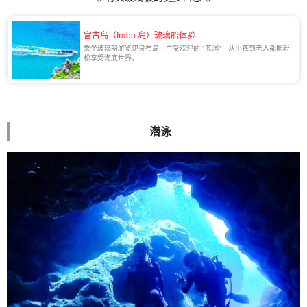
宫古岛（Irabu 岛）玻璃船体验
乘坐玻璃船游览伊良布岛上广受欢迎的 "蓝洞"！从小孩到老人都能轻
松享受海底世界。
潜泳