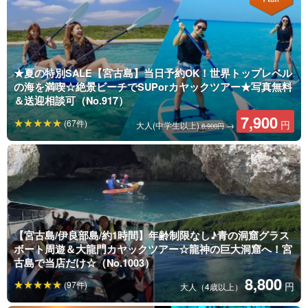
★夏の特別SALE【宮古島】当日予約OK！世界トップレベル
の海を満喫☆絶景ビーチでSUPorカヤックツアー★写真無料
＆送迎相談可（No.917）
7,900
(67件)
円
大人(中学生以上)
→
8,900円
【宮古島/伊良部島/約1時間】年齢制限なし♪青の洞窟グラス
ボート周遊＆大龍門カヤックツアー☆龍神の巨大洞窟へ！宮
古島で当店だけ☆（No.1003）
8,800
(97件)
円
大人（4歳以上）