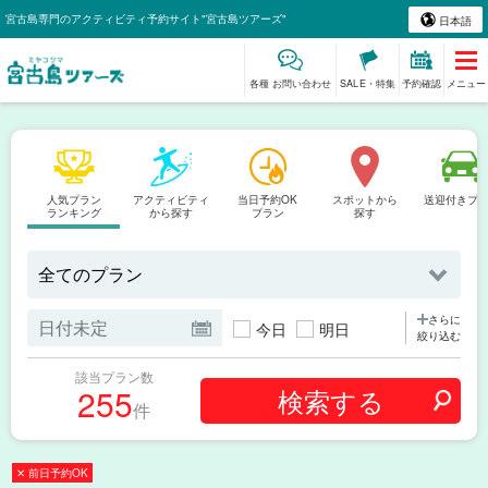
宮古島専門のアクティビティ予約サイト"宮古島ツアーズ"
日本語
各種 お問い合わせ
SALE・特集
予約確認
メニュー
人気プラン
アクティビティ
当日予約OK
スポットから
送迎付きプ
ランキング
から探す
プラン
探す
さらに
今日
明日
絞り込む
該当プラン数
255
件
✕ 前日予約OK