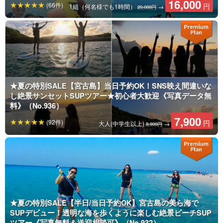
16,000
(66件)
円
1組（何名様でも1時間）
→
20,000円
★夏の特別SALE【宮古島】当日予約OK！SNS映え間違いな
し絶景サンセットSUPツアー★初心者大歓迎《写真データ無
料》（No.936）
7,900
(92件)
円
大人(中学生以上)
→
8,900円
★夏の特別SALE【半日/当日予約OK】宮古島の美ら海で
SUPデビュー！透明な海を歩くように楽しむ絶景ビーチSUP
ツアー《写真無料＆送迎相談可》（No.932）