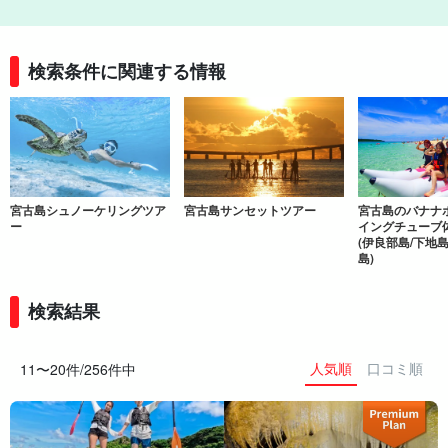
検索条件に関連する情報
宮古島シュノーケリングツア
宮古島サンセットツアー
宮古島のバナナ
ー
イングチューブ
(伊良部島/下地島
島)
検索結果
人気順
口コミ順
11〜20件/256件中