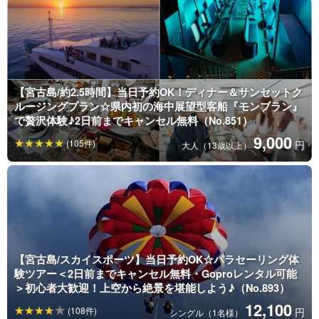
【宮古島/約2.5時間】当日予約OK！ディナー＆サンセットク
ルージングプラン☆県内初の海中展望型客船『モンブラン』
で贅沢体験♪2日前までキャンセル無料（No.851）
9,000
(105件)
円
大人（13歳以上）
【宮古島/スカイスポーツ】当日予約OK☆パラセーリング体
験ツアー＜2日前までキャンセル無料・Goproレンタル可能
＞初心者大歓迎！上空から絶景を堪能しよう♪（No.893）
12,100
(108件)
円
シングル（1名様）