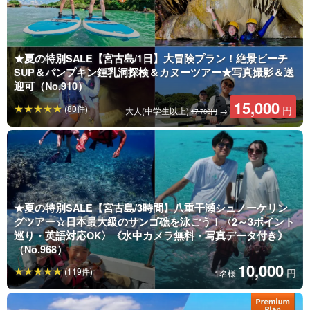
★夏の特別SALE【宮古島/1日】大冒険プラン！絶景ビーチ
SUP＆パンプキン鍾乳洞探検＆カヌーツアー★写真撮影＆送
迎可（No.910）
15,000
(80件)
円
大人(中学生以上)
→
17,700円
★夏の特別SALE【宮古島/3時間】八重干瀬シュノーケリン
グツアー☆日本最大級のサンゴ礁を泳ごう！〈2～3ポイント
巡り・英語対応OK〉《水中カメラ無料・写真データ付き》
（No.968）
10,000
(119件)
円
1名様