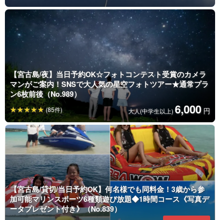
【宮古島/夜】当日予約OK☆フォトコンテスト受賞のカメラ
マンがご案内！SNSで大人気の星空フォトツアー★通常プラ
ン6枚前後（No.989）
6,000
(85件)
円
大人(中学生以上)
【宮古島/貸切/当日予約OK】何名様でも同料金！3歳から参
加可能マリンスポーツ6種類遊び放題◆1時間コース《写真デ
ータプレゼント付き》（No.839）