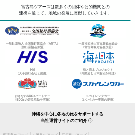
宮古島ツアーズは数多くの団体や公的機関との
連携を通じて、地域の発展に貢献していきます。
一般社団法人 全国旅行業協会（ANTA）
一般社団法人宮古島観光協会
〈旅行業協会加盟〉
〈宮古島観光協会加盟〉
HIS
海と日本プロジェクト
〈大手旅行会社と提携〉
〈内閣府と日本財団が推進〉
おきなわSDGsパートナー
スカイレンタカー
〈SDGsの普及活動を実施〉
〈レンタカー事業の提携〉
沖縄を中心に各地の旅をサポートする
当社運営サイトのご紹介
西表島ツアーズ
小浜島ツアーズ
石垣島ツアーズ