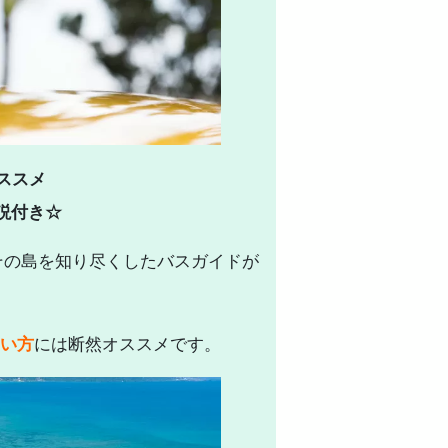
ススメ
説付き☆
その島を知り尽くしたバスガイドが
い方
には断然オススメです。