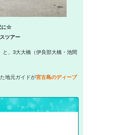
沢に☆
バスツアー
）と、3大大橋（伊良部大橋・池間
た地元ガイドが
宮古島のディープ