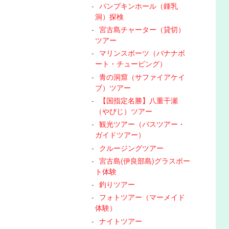
パンプキンホール（鍾乳
洞）探検
宮古島チャーター（貸切）
ツアー
マリンスポーツ（バナナボ
ート・チュービング）
青の洞窟（サファイアケイ
ブ）ツアー
【国指定名勝】八重干瀬
（やびじ）ツアー
観光ツアー（バスツアー・
ガイドツアー）
クルージングツアー
宮古島(伊良部島)グラスボー
ト体験
釣りツアー
フォトツアー（マーメイド
体験）
ナイトツアー