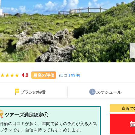
4.8
最高の評価
(
口コミ99件
)
プランの特徴
スケジュール
スポットから
送迎付きプラン
ウミガメツアー
レンタカー
お得な割引
プレ
探す
セットプラン
厳選
直近で
ツアーズ満足認定
評価の口コミが多く、年間で多くの予約が入る人気
プランです。自信を持っておすすめします。