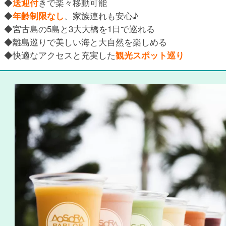
◆
送迎付
きで楽々移動可能
◆
年齢制限なし
、家族連れも安心♪
◆宮古島の5島と3大大橋を1日で巡れる
◆離島巡りで美しい海と大自然を楽しめる
◆快適なアクセスと充実した
観光スポット巡り