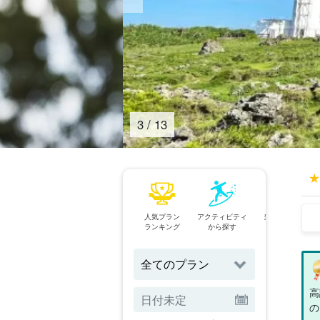
4
/
13
人気プラン
アクティビティ
当日予約OK
ランキング
から探す
プラン
高
の