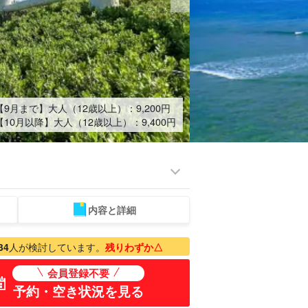
【9月まで】大人（12歳以上）：
9,200
円
【10月以降】大人（12歳以上）：
9,400
円
内容と詳細
ミアム
ものづくり体験
ベビーシッター
スパ&リラク
プラン
ゼーション
34
人が検討しています。
残りわずか△
会員登録不要
予約・空き状況を見る