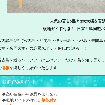
人気の宮古5島と3大大橋を贅
現地ガイド付き！1日宮古島周遊
宮古諸島
5
島（宮古島・池間島・伊良部島・下地島・来間島
大橋・来間大橋）の絶景スポットを
1
日で巡ろう！
宮古島を巡るバスツアーはこのツアーだけ☆島を知り尽くし
な情報
を楽しくご紹介いたします。
おすすめポイント
◆高い目線から絶景を楽しめる
◆現地ガイドの詳しい
解説付き