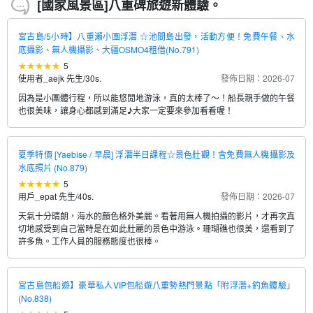
[國家風景區]八重碑旅遊新體驗。
宮古島/5小時】八重瀨小團浮潛 ☆池間島出發，活動方便！免費午餐、水
底攝影、無人機攝影、大疆OSMO4租借(No.791)
5
使用者_aejk 先生
/
30s.
發佈日期：2026-07
因為是小團體行程，所以能悠閒地游泳，真的太棒了～！船長親手做的午餐
也很美味，讓身心都感到滿足♪大家一定要來參加看看喔！
夏季特價 [Yaebise / 早晨] 浮潛半日課程☆景色壯觀！含免費無人機攝影及
水底照片 (No.879)
5
用戶_epat 先生
/
40s.
發佈日期：2026-07
天氣十分晴朗，海水的顏色格外美麗。看著用無人機拍攝的影片，才再次真
切地感受到自己當時是在如此壯麗的景色中游泳。珊瑚礁也很美，還看到了
許多魚。工作人員的服務態度也很棒。
宮古島包船遊】豪華私人VIP包船遊八重勢熱門景點「附浮潛+釣魚體驗」
(No.838)