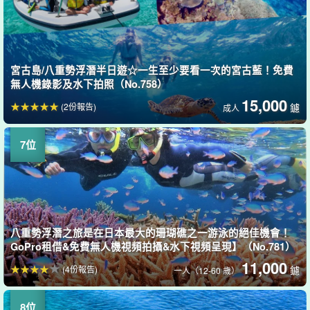
宮古島/八重勢浮潛半日遊☆一生至少要看一次的宮古藍！免費
無人機錄影及水下拍照（No.758）
15,000
(2份報告)
鑢
成人
八重勢浮潛之旅是在日本最大的珊瑚礁之一游泳的絕佳機會！
GoPro租借&免費無人機視頻拍攝&水下視頻呈現】（No.781）
11,000
(4份報告)
鑢
一人（12-60 歲）