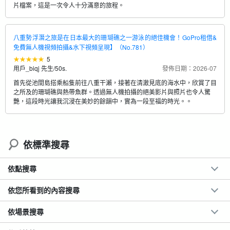
片檔案，這是一次令人十分滿意的旅程。
八重勢浮潛之旅是在日本最大的珊瑚礁之一游泳的絕佳機會！GoPro租借&
免費無人機視頻拍攝&水下視頻呈現】（No.781）
5
用戶_biqj 先生
/
50s.
發佈日期：2026-07
首先從池間島搭乘船隻前往八重干瀨，接著在清澈見底的海水中，欣賞了目
之所及的珊瑚礁與熱帶魚群。透過無人機拍攝的絕美影片與照片也令人驚
艷，這段時光讓我沉浸在美妙的餘韻中，實為一段至福的時光。。
依標準搜尋
依點搜尋
依您所看到的內容搜尋
依場景搜尋