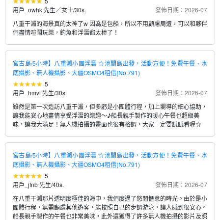
5
用戶_owhk 先生／女士
/
30s.
發佈日期：2026-07
八重干瀨的海景真的太神了w 因為是包船，所以不用顧慮周遭，可以和夥伴
們盡情喧鬧玩樂，釣魚和浮潛都太棒了！
宮古島/5小時】八重瀨小團浮潛 ☆池間島出發，活動方便！免費午餐、水
底攝影、無人機攝影、大疆OSMO4租借(No.791)
5
用戶_hmvi 先生
/
30s.
發佈日期：2026-07
雖然是第一次造訪八重干瀨，但多虧是小團體行程，加上嚮導的細心協助，
讓我能安心地盡情享受浮潛的樂趣～♪船長親手製作的暖心午餐也超級美
味，讓我大滿足！無人機拍攝的畫面也很有格調，大家一定要試試看喔☆
宮古島/5小時】八重瀨小團浮潛 ☆池間島出發，活動方便！免費午餐、水
底攝影、無人機攝影、大疆OSMO4租借(No.791)
5
用戶_jfnb 先生
/
40s.
發佈日期：2026-07
在八重干瀨那片透明度極佳的海中，我們度過了悠閒愜意的時光。由於是小
團體行程，無需顧慮其他遊客，能按照自己的步調游泳，讓人感到很安心。
船長親手製作的午餐也非常美味，此外還獲得了許多無人機拍攝的影片及照