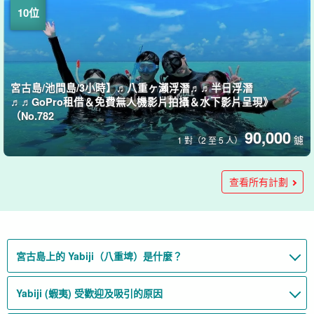
宮古島/池間島/3小時】♬八重ヶ瀨浮潛♬♬半日浮潛
♬♬GoPro租借＆免費無人機影片拍攝＆水下影片呈現》
（No.782
90,000
鑢
1 對（2 至 5 人）
宮古島/3小時/3小時/小團體]經驗導遊☆日本最大的珊瑚礁群
夏季特價 [Yaebise / 下午] 浮潛半天課程☆景色壯觀！含免費無
Yaebise] [課程 B：約 4.5 小時，3-4 分] 體驗潛水與浮潛之旅
Yaebise] [課程 A: 3 小時, 2 至 3 分] 體驗潛水及浮潛之旅
宮古島/3小時]搭乘完全包租的JET遊艇！矢場巡航☆在壯觀的
【宮古島／1日／包船】八重干瀨浮潛♪船上備有沙發與冷氣，
【宮古島／3～4小時】包船行程☆在夢幻之島「八重干瀨」進
「八重勢（Yavigi）」乘船體驗潛水之旅(No.976)
人機攝影及水底照片 (No.880)
(No. 979)
(No.978)
宮古藍海浮潛也是可能的「附飲料、最多9人」(No.730)
下雨也不用擔心《可選加購船上BBQ》（No.713）
行浮潛《0歲起即可參加＆附免費影片拍攝》（No.712）
查看所有計劃
132,000
146,000
18,500
19,000
99,000
(4份報告)
(4份報告)
(35)
(7份報告)
鑢
鑢
鑢
鑢
鑢
1組（最多4人）
1組（最多4人）
3 小時。
1 位來賓
1 位來賓
13,000
16,000
鑢
鑢
1 位來賓
1 位來賓
→ 方向標記或指示器
→ 方向標記或指示器
16,000 日圓。
18,000 日圓。
宮古島上的 Yabiji（八重埤）是什麼？
Yabiji (蝦夷) 受歡迎及吸引的原因