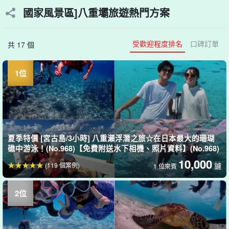
國家風景區]八重壩旅遊熱門方案
受歡迎程度排名
口碑訂單
共 17 個
夏季特價 [宮古島/3小時] 八重瀬浮潛之旅☆在日本最大的珊瑚
礁中游泳！(No.968)【免費附送水下相機、照片資料】(No.968)
10,000
(119 個案例)
鑢
1 位來賓