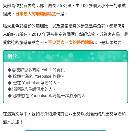
矢部島位於宮古島北部，周長 25 公里，由 100 多個大小不一的環礁
組成。
日本最大的珊瑚礁區之一
是。
強大且色彩繽紛的珊瑚礁，以及周圍棲息的無數熱帶魚群，都是吸引
人的魅力所在，2013 年更被指定為國家自然紀念物，成為宮古島上最
受歡迎的旅遊景點之一。
至少要去一次的熱門地點
以下是結果摘要。
對於...
◆要瞭解更多有關 Yabiji 的資訊
◆ 瞭解推薦的 Yaebaise 旅遊。
◆ 想在 Yaebaise 浮潛的人。
◆想體驗八重崎潛水的人。
◆ 那些想在 Yaebaise 與海龜一起游泳的人。
在這篇文章中，我們將介紹如何前往八重勢以及推薦的八重勢浮潛和
潛水之旅！