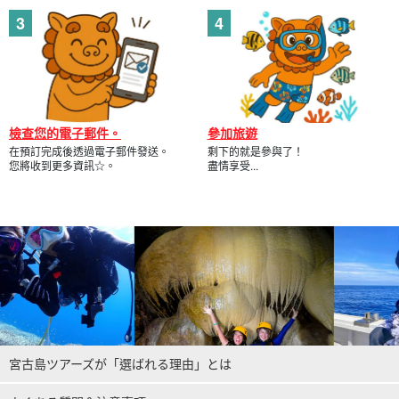
檢查您的電子郵件。
參加旅遊
在預訂完成後透過電子郵件發送。
剩下的就是參與了！
您將收到更多資訊☆。
盡情享受...
宮古島ツアーズが「選ばれる理由」とは