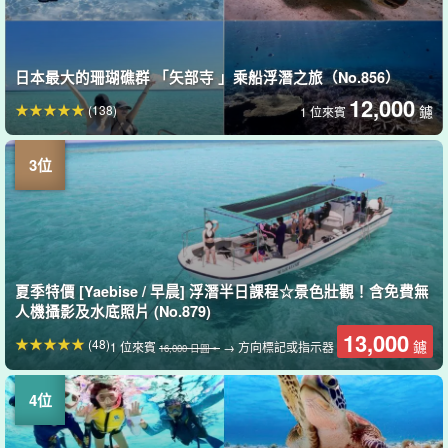
日本最大的珊瑚礁群 「矢部寺 」乘船浮潛之旅（No.856）
12,000
(138)
鑢
1 位來賓
夏季特價 [Yaebise / 早晨] 浮潛半日課程☆景色壯觀！含免費無
人機攝影及水底照片 (No.879)
13,000
(48)
鑢
1 位來賓
→ 方向標記或指示器
16,000 日圓。