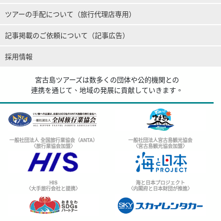
ツアーの手配について（旅行代理店専用）
記事掲載のご依頼について（記事広告）
採用情報
宮古島ツアーズは数多くの団体や公的機関との
連携を通じて、地域の発展に貢献していきます。
一般社団法人 全国旅行業協会（ANTA）
一般社団法人宮古島観光協会
〈旅行業協会加盟〉
〈宮古島観光協会加盟〉
HIS
海と日本プロジェクト
〈大手旅行会社と提携〉
〈内閣府と日本財団が推進〉