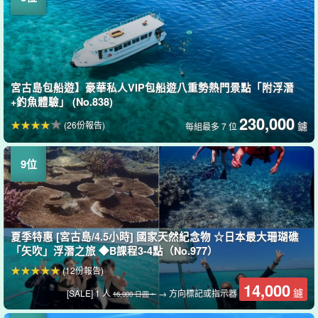
宮古島包船遊】豪華私人VIP包船遊八重勢熱門景點「附浮潛
+釣魚體驗」 (No.838)
230,000
(26份報告)
鑢
每組最多 7 位
夏季特惠 [宮古島/4.5小時] 國家天然紀念物 ☆日本最大珊瑚礁
「矢吹」浮潛之旅 ◆B課程3-4點（No.977）
(12份報告)
14,000
鑢
[SALE] 1 人
→ 方向標記或指示器
16,000 日圓。