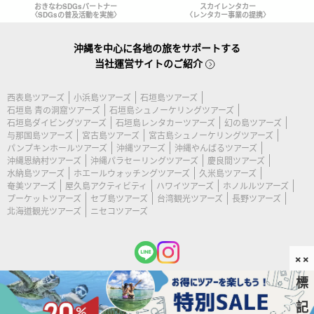
おきなわSDGsパートナー
スカイレンタカー
〈SDGsの普及活動を実施〉
〈レンタカー事業の提携〉
沖縄を中心に各地の旅をサポートする
当社運営サイトのご紹介
西表島ツアーズ
小浜島ツアーズ
石垣島ツアーズ
石垣島 青の洞窟ツアーズ
石垣島シュノーケリングツアーズ
石垣島ダイビングツアーズ
石垣島レンタカーツアーズ
幻の島ツアーズ
与那国島ツアーズ
宮古島ツアーズ
宮古島シュノーケリングツアーズ
パンプキンホールツアーズ
沖縄ツアーズ
沖縄やんばるツアーズ
沖縄恩納村ツアーズ
沖縄パラセーリングツアーズ
慶良間ツアーズ
水納島ツアーズ
ホエールウォッチングツアーズ
久米島ツアーズ
奄美ツアーズ
屋久島アクティビティ
ハワイツアーズ
ホノルルツアーズ
プーケットツアーズ
セブ島ツアーズ
台湾観光ツアーズ
長野ツアーズ
北海道観光ツアーズ
ニセコツアーズ
××
標
(c) 2026 宮古島ツアーズ All Rights Reserved.
記