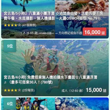
宮古島/5小時】八重瀨小團浮潛 ☆池間島出發，活動方便！免
費午餐、水底攝影、無人機攝影、大疆OSMO4租借(No.791)
(41個案例)
16,000
鑢
1 人 (6-65 歲)
→ 方向標記或指示器
17,000 日圓。
宮古島/4小時] 免費搭乘無人機拍攝水下畫面☆八重瀨浮潛
♬（最多可搭乘30人！(780號)
15,000
(2份報告)
鑢
成人（12-60 歲）