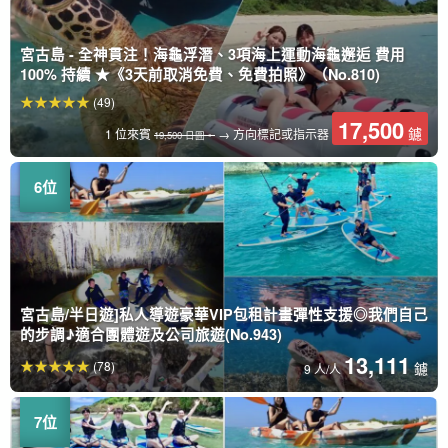
宮古島 - 全神貫注！海龜浮潛、3項海上運動海龜邂逅 費用
100% 持續 ★《3天前取消免費、免費拍照》（No.810)
(49)
17,500
鑢
1 位來賓
→ 方向標記或指示器
19,500 日圓。
宮古島/半日遊]私人導遊豪華VIP包租計畫彈性支援◎我們自己
的步調♪適合團體遊及公司旅遊(No.943)
13,111
(78)
鑢
9 人/人