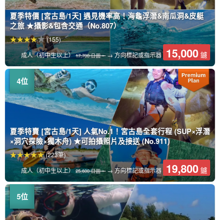
夏季特價 [宮古島/1天] 遇見機率高！海龜浮潛&南瓜洞&皮艇
之旅 ★攝影&包含交通（No.807）
(155)
15,000
鑢
成人（初中生以上）
→ 方向標記或指示器
17,700 日圓。
夏季特賣 [宮古島/1天] 人氣No.1！宮古島全套行程 (SUP×浮潛
×洞穴探險×獨木舟) ★可拍攝照片及接送 (No.911)
(223筆)
19,800
鑢
成人（初中生以上）
→ 方向標記或指示器
25,600 日圓。