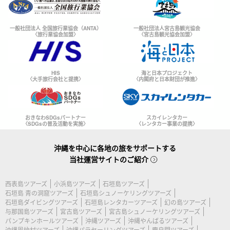
一般社団法人 全国旅行業協会（ANTA）
一般社団法人宮古島観光協会
〈旅行業協会加盟〉
〈宮古島観光協会加盟〉
HIS
海と日本プロジェクト
〈大手旅行会社と提携〉
〈内閣府と日本財団が推進〉
おきなわSDGsパートナー
スカイレンタカー
〈SDGsの普及活動を実施〉
〈レンタカー事業の提携〉
沖縄を中心に各地の旅をサポートする
当社運営サイトのご紹介
西表島ツアーズ
小浜島ツアーズ
石垣島ツアーズ
石垣島 青の洞窟ツアーズ
石垣島シュノーケリングツアーズ
石垣島ダイビングツアーズ
石垣島レンタカーツアーズ
幻の島ツアーズ
与那国島ツアーズ
宮古島ツアーズ
宮古島シュノーケリングツアーズ
パンプキンホールツアーズ
沖縄ツアーズ
沖縄やんばるツアーズ
沖縄恩納村ツアーズ
沖縄パラセーリングツアーズ
慶良間ツアーズ