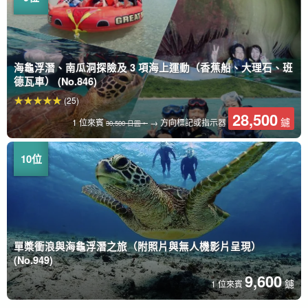
海龜浮潛、南瓜洞探險及 3 項海上運動（香蕉船、大理石、班
德瓦車） (No.846)
(25)
28,500
鑢
1 位來賓
→ 方向標記或指示器
30,500 日圓。
單槳衝浪與海龜浮潛之旅（附照片與無人機影片呈現）
(No.949)
9,600
鑢
1 位來賓