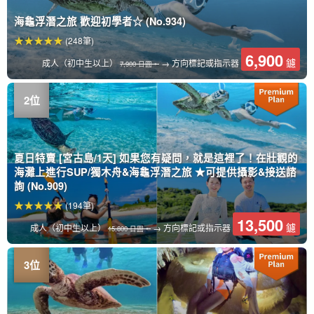
海龜浮潛之旅 歡迎初學者☆ (No.934)
(248筆)
6,900
鑢
成人（初中生以上）
→ 方向標記或指示器
7,900 日圓。
夏日特賣 [宮古島/1天] 如果您有疑問，就是這裡了！在壯觀的
海灘上進行SUP/獨木舟&海龜浮潛之旅 ★可提供攝影&接送諮
詢 (No.909)
(194筆)
13,500
鑢
成人（初中生以上）
→ 方向標記或指示器
15,800 日圓。