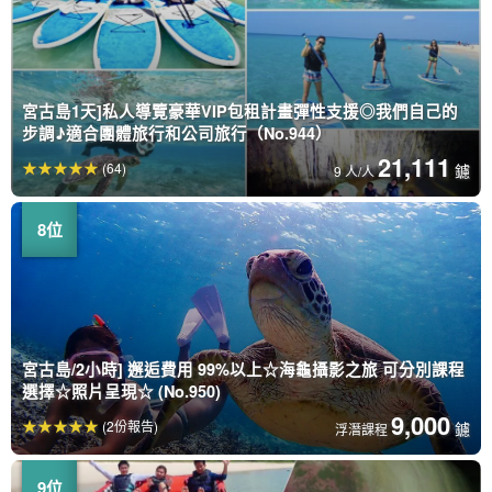
宮古島1天]私人導覽豪華VIP包租計畫彈性支援◎我們自己的
步調♪適合團體旅行和公司旅行（No.944）
21,111
(64)
鑢
9 人/人
宮古島/2小時] 邂逅費用 99%以上☆海龜攝影之旅 可分別課程
選擇☆照片呈現☆ (No.950)
9,000
(2份報告)
鑢
浮潛課程