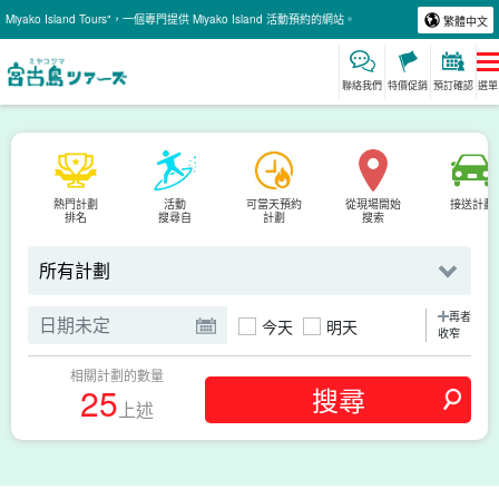
Miyako Island Tours"，一個專門提供 Miyako Island 活動預約的網站。
繁體中文
聯絡我們
特價促銷
預訂確認
選單
熱門計劃
活動
可當天預約
從現場開始
接送計劃
排名
搜尋自
計劃
搜索
再者
今天
明天
收窄
相關計劃的數量
25
上述