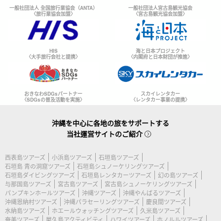
一般社団法人 全国旅行業協会（ANTA）
一般社団法人宮古島観光協会
〈旅行業協会加盟〉
〈宮古島観光協会加盟〉
HIS
海と日本プロジェクト
〈大手旅行会社と提携〉
〈内閣府と日本財団が推進〉
おきなわSDGsパートナー
スカイレンタカー
〈SDGsの普及活動を実施〉
〈レンタカー事業の提携〉
沖縄を中心に各地の旅をサポートする
当社運営サイトのご紹介
西表島ツアーズ
小浜島ツアーズ
石垣島ツアーズ
石垣島 青の洞窟ツアーズ
石垣島シュノーケリングツアーズ
石垣島ダイビングツアーズ
石垣島レンタカーツアーズ
幻の島ツアーズ
与那国島ツアーズ
宮古島ツアーズ
宮古島シュノーケリングツアーズ
パンプキンホールツアーズ
沖縄ツアーズ
沖縄やんばるツアーズ
沖縄恩納村ツアーズ
沖縄パラセーリングツアーズ
慶良間ツアーズ
水納島ツアーズ
ホエールウォッチングツアーズ
久米島ツアーズ
奄美ツアーズ
屋久島アクティビティ
ハワイツアーズ
ホノルルツアーズ