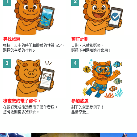
尋找旅遊
預訂計劃
根據一天中的時間和體驗的性質而定。
日期、人數和選項。
選擇您喜愛的行程♪
選擇下列選項進行套用！
檢查您的電子郵件。
參加旅遊
在預訂完成後透過電子郵件發送。
剩下的就是參與了！
您將收到更多資訊☆。
盡情享受...