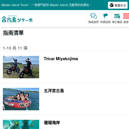
Miyako Island Tours"，一個專門提供 Miyako Island 活動預約的網站。
繁體中文
聯絡我們
特價促銷
預訂確認
選單
指南清單
1-10 共 11 項
Tricar Miyakojima
五洋宮古島
珊瑚海岸