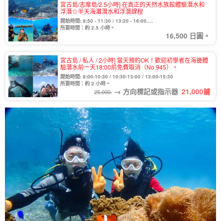
宮古島/志摩島/2.5小時] 在真正的天然水族館體驗潛水和
浮潛☆半天海灘潛水和浮潛課程
開始時間: 8:50 - 11:30 / 13:20 - 16:00.
從十一月到三月，從上午 9:50 到中午 12:30。
所要時間：約 2.5 小時。
16,500 日圓。
宮古島 / 私人 / 2小時] 當天預約OK！歡迎初學者在海邊體
驗潛水前一天18:00前免費取消（No.945）。
開始時間: 8:00-10:30 / 10:30-13:00 / 13:00-15:30
所要時間：約 2 小時。
→ 方向標記或指示器
21,000
鑢
25,000.