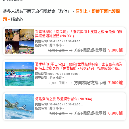
很多人認為下雨天旅行團就會「取消」、
原則上，即使下雨也沒問
題。
請放心
探索神秘的「南瓜洞」！洞穴與海上皮艇之旅 ★免費拍照
與接送諮詢服務 (No.931)
開始時間9:30-11:30 / 13:30-15:30
所要時間：約 2 小時。
→ 方向標記或指示器
9,800
鑢
12,000 日圓。
夏季特價 [半日/當日可預約] 世界級透明度！宮古島有樂海
的海上皮艇之旅「免費拍照、接送諮詢」推薦給帶小孩的
家庭或團體 (No.933)
開始時間: 6:00-7:30 / 8:30-10:00
10:30-12:00 / 13:30-15:00
所要時間：約 2 小時。
→ 方向標記或指示器
7,900
鑢
15:30-17:00 / 17:30-19:00
8,900 日圓。
海龜浮潛之旅 歡迎初學者☆ (No.934)
開始時間8:30-10:00 / 10:30-12:00
13:30-15:00 / 15:30-17:00
所要時間：約 2 小時。
→ 方向標記或指示器
6,900
鑢
7,900 日圓。