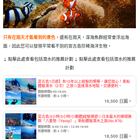
只有在雨天才能看到的景色。
還有在雨天，深海魚群經常會浮出海
面，因此您可以發現平常看不到的宮古島珍稀海洋生物。
↓ 點擊此處查看包括潛水的推薦計劃 ↓ 點擊此處查看包括潛水的推薦
計劃
宮古島1日遊】有10年以上經驗的嚮導，讓您放心！乘船
體驗潛水（2次）之旅☆直達潛水地點，交通便利。
開始時間8:00-16:00.
所要時間：約 8 小時。
16,500 日圓。
宮古島/3小時/3小時/小團體]經驗導遊☆日本最大的珊瑚礁
群「八重勢（Yavigi）」乘船體驗潛水之旅(No.976)
開始時間: 8:45-12:00 / 12:45-16:00
所要時間：約 3 小時。
18,500 日圓。