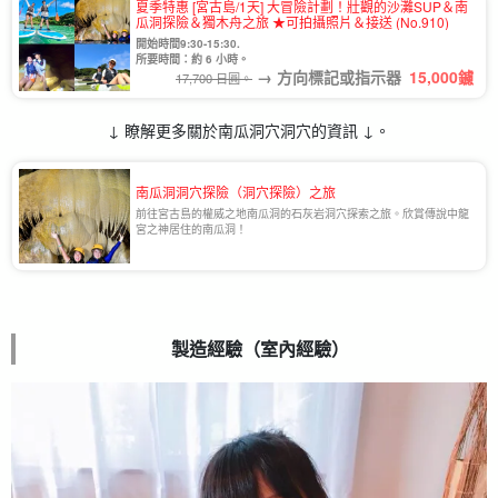
夏季特惠 [宮古島/1天] 大冒險計劃！壯觀的沙灘SUP＆南
瓜洞探險＆獨木舟之旅 ★可拍攝照片＆接送 (No.910)
開始時間9:30-15:30.
所要時間：約 6 小時。
→ 方向標記或指示器
15,000
鑢
17,700 日圓。
↓ 瞭解更多關於南瓜洞穴洞穴的資訊 ↓。
南瓜洞洞穴探險（洞穴探險）之旅
前往宮古島的權威之地南瓜洞的石灰岩洞穴探索之旅。欣賞傳說中龍
宮之神居住的南瓜洞！
製造經驗（室內經驗）