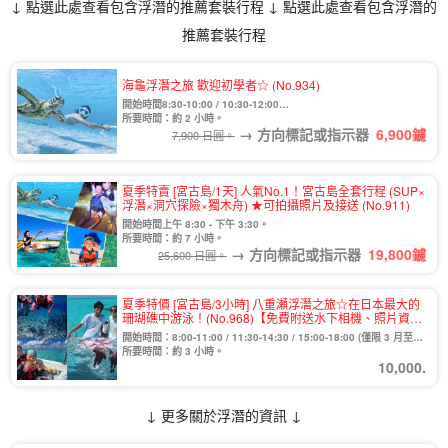
↓ 點選此處查看包含浮潛的推薦套裝行程 ↓ 點選此處查看包含浮潛的
推薦套裝行程
海龜浮潛之旅 歡迎初學者☆ (No.934)
開始時間8:30-10:00 / 10:30-12:00
13:30-15:00 / 15:30-17:00
所要時間：約 2 小時。
→ 方向標記或指示器
6,900
鑢
7,900 日圓。
夏季特賣 [宮古島/1天] 人氣No.1！宮古島全套行程 (SUP×
浮潛×洞穴探險×獨木舟) ★可拍攝照片及接送 (No.911)
開始時間上午 8:30 - 下午 3:30。
所要時間：約 7 小時。
→ 方向標記或指示器
19,800
鑢
25,600 日圓。
夏季特價 [宮古島/3小時] 八重瀬浮潛之旅☆在日本最大的
珊瑚礁中游泳！(No.968)【免費附送水下相機、照片資
料】(No.968)
開始時間：8:00-11:00 / 11:30-14:30 / 15:00-18:00 (僅限 3 月至
10 月) / 13:00-16:00 (僅限 12 月至 1 月)。
所要時間：約 3 小時。
10,000.
↓ 更多關於浮潛的資訊 ↓