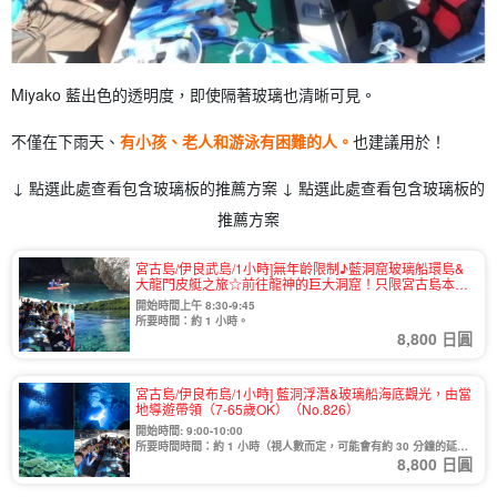
Miyako 藍出色的透明度，即使隔著玻璃也清晰可見。
不僅在下雨天、
有小孩、老人和游泳有困難的人。
也建議用於！
↓ 點選此處查看包含玻璃板的推薦方案 ↓ 點選此處查看包含玻璃板的
推薦方案
宮古島/伊良武島/1小時]無年齡限制♪藍洞窟玻璃船環島&
大龍門皮艇之旅☆前往龍神的巨大洞窟！只限宮古島本店
☆(1003號)
開始時間上午 8:30-9:45
所要時間：約 1 小時。
8,800 日圓
宮古島/伊良布島/1小時] 藍洞浮潛&玻璃船海底觀光，由當
地導遊帶領（7-65歲OK）（No.826）
開始時間: 9:00-10:00
所要時間時間：約 1 小時（視人數而定，可能會有約 30 分鐘的延
8,800 日圓
遲）。