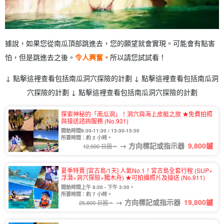
據說，如果您從南瓜頂部跳進去，您的願望就會實現。可能會有點害
怕，但是跳進去之後。
令人興奮。
所以請您試試看！
↓ 點擊這裡查看包括南瓜洞穴探險的計劃 ↓ 點擊這裡查看包括南瓜洞
穴探險的計劃 ↓ 點擊這裡查看包括南瓜洞穴探險的計劃
探索神秘的「南瓜洞」！洞穴與海上皮艇之旅 ★免費拍照
與接送諮詢服務 (No.931)
開始時間9:30-11:30 / 13:30-15:30
所要時間：約 2 小時。
→ 方向標記或指示器
9,800
鑢
12,000 日圓。
夏季特賣 [宮古島/1天] 人氣No.1！宮古島全套行程 (SUP×
浮潛×洞穴探險×獨木舟) ★可拍攝照片及接送 (No.911)
開始時間上午 8:30 - 下午 3:30。
所要時間：約 7 小時。
→ 方向標記或指示器
19,800
鑢
25,600 日圓。