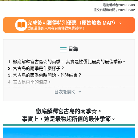
最後編輯者
2026/06/03
提交日期和時間；
2026/06/02
完成後可獲得特別優惠（原始旅遊 MAP）。
讀到最後的人可在頁底獲得免費禮物！
目錄
1.
徹底解釋宮古島☆的雨季。 其實是性價比最高的最佳季節。
2.
宮古島的雨季是什麼樣子？
3.
宮古島的雨季何時開始、何時結束？
4.
宮古島雨季的溫度。
5.
在宮古島的雨季該穿什麼衣服？ 有哪些有用的東西需要隨身
目次を開く
攜帶？
6.
讓我們在雨季盡情玩樂！ 宮古島雨季也能享受的活動
6.1.
浮潛
徹底解釋宮古島的雨季☆。
6.2.
玻璃舟
事實上，這是最物超所值的最佳季節。
6.3.
潛水
6.4.
南瓜洞穴洞穴
6.5.
製造經驗（室內經驗）