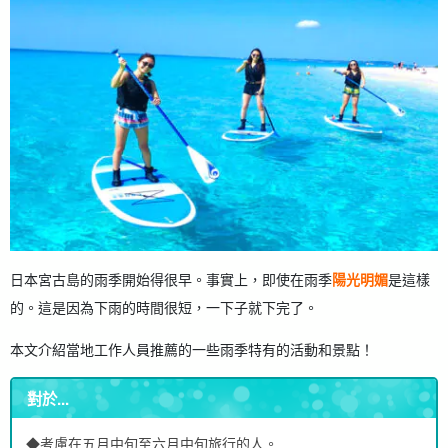
6.6.
第一次登上宮古島 只有在這裡才能體驗到的珍珠萃取體
驗。
6.7.
按摩經驗
7.
不必擔心下雨天的交通問題！ 提早預約前往宮古島的租車服
務！
8.
有關宮古島雨季的常見問題 (FAQ)
9.
摘要
日本宮古島的雨季開始得很早。事實上，即使在雨季
陽光明媚
是這樣
的。這是因為下雨的時間很短，一下子就下完了。
本文介紹當地工作人員推薦的一些雨季特有的活動和景點！
對於...
◆考慮在五月中旬至六月中旬旅行的人。