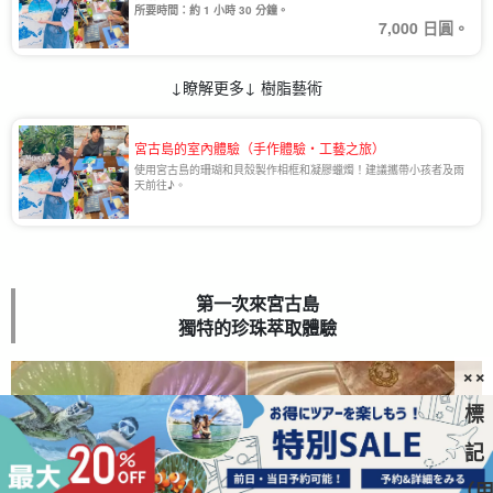
所要時間：約 1 小時 30 分鐘。
7,000 日圓。
↓瞭解更多↓ 樹脂藝術
宮古島的室內體驗（手作體驗・工藝之旅）
使用宮古島的珊瑚和貝殼製作相框和凝膠蠟燭！建議攜帶小孩者及雨
天前往♪。
第一次來宮古島
獨特的珍珠萃取體驗
××
標
記
（