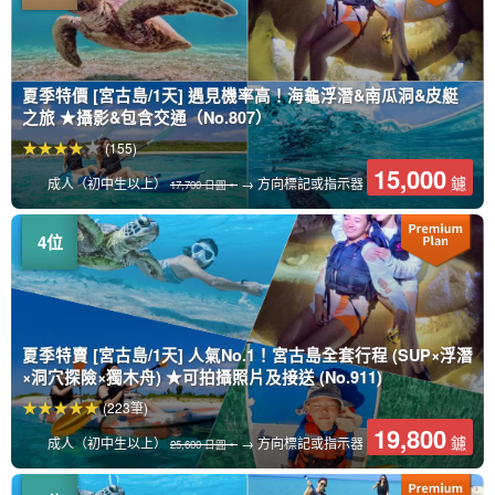
夏季特價 [宮古島/1天] 遇見機率高！海龜浮潛&南瓜洞&皮艇
之旅 ★攝影&包含交通（No.807）
(155)
15,000
鑢
成人（初中生以上）
→ 方向標記或指示器
17,700 日圓。
夏季特賣 [宮古島/1天] 人氣No.1！宮古島全套行程 (SUP×浮潛
×洞穴探險×獨木舟) ★可拍攝照片及接送 (No.911)
(223筆)
19,800
鑢
成人（初中生以上）
→ 方向標記或指示器
25,600 日圓。