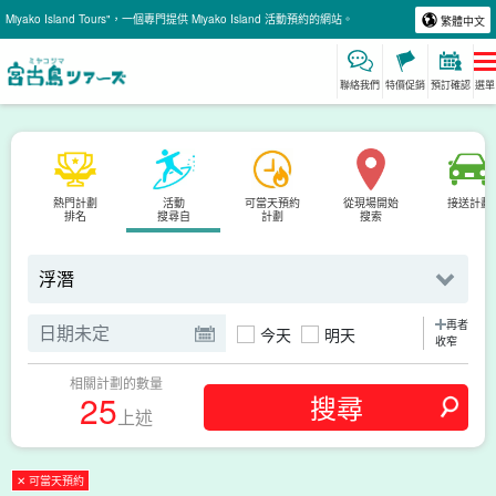
Miyako Island Tours"，一個專門提供 Miyako Island 活動預約的網站。
繁體中文
聯絡我們
特價促銷
預訂確認
選單
熱門計劃
活動
可當天預約
從現場開始
接送計劃
排名
搜尋自
計劃
搜索
再者
今天
明天
收窄
相關計劃的數量
25
上述
✕ 可當天預約