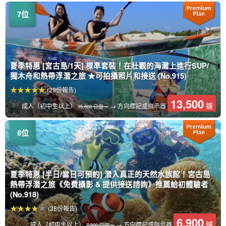
夏季特惠 [宮古島/1天] 標準套裝！在壯觀的海灘上進行SUP/
獨木舟和熱帶浮潛之旅 ★可拍攝照片和接送 (No.915)
(29份報告)
13,500
鑢
成人（初中生以上）
→ 方向標記或指示器
15,800 日圓。
夏季特惠 [半日/當日可預約] 潛入真正的天然水族館！宮古島
熱帶浮潛之旅《免費攝影 & 提供接送諮詢》推薦給初體驗者
(No.918)
(38份報告)
6,900
鑢
成人（初中生以上）
→ 方向標記或指示器
7,900 日圓。