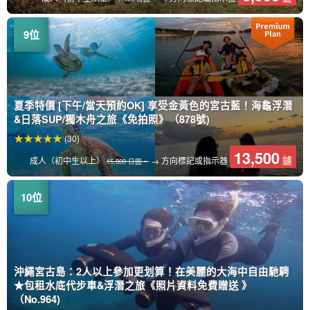
夏季特價 [下午/當天預約OK] 享受金黃色的宮古藍！海龜浮潛
&日落SUP/獨木舟之旅《免拍照》（878號)
(30)
13,500
鑢
成人（初中生以上）
→ 方向標記或指示器
15,800 日圓。
沖繩宮古島：2人以上參加更划算！在美麗的大海中自由馳騁
★包租水底代步車&浮潛之旅《照片資料免費贈送 》
（No.964)