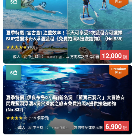
夏季特惠 [宮古島] 注重效率！半天可享受2次遊程☆可選擇
SUP或獨木舟&浮潛遊程《免費拍照&接送諮詢》（No.935)
(106)
12,000
鑢
成人（初中生以上）
→ 方向標記或指示器
14,000 日圓。
夏季特價 [伊良布島/2小時]新名洞 「藍寶石洞穴 」大冒險☆
閃爍藍洞浮潛&洞穴探索之旅★免費拍照&提供接送諮詢
(No.832)
(119 個案例)
6,900
鑢
成人（初中生以上）
→ 方向標記或指示器
7,900 日圓。