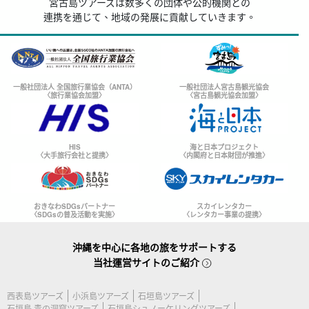
宮古島ツアーズは数多くの団体や公的機関との
連携を通じて、地域の発展に貢献していきます。
一般社団法人 全国旅行業協会（ANTA）
一般社団法人宮古島観光協会
〈旅行業協会加盟〉
〈宮古島観光協会加盟〉
HIS
海と日本プロジェクト
〈大手旅行会社と提携〉
〈内閣府と日本財団が推進〉
おきなわSDGsパートナー
スカイレンタカー
〈SDGsの普及活動を実施〉
〈レンタカー事業の提携〉
沖縄を中心に各地の旅をサポートする
当社運営サイトのご紹介
西表島ツアーズ
小浜島ツアーズ
石垣島ツアーズ
石垣島 青の洞窟ツアーズ
石垣島シュノーケリングツアーズ