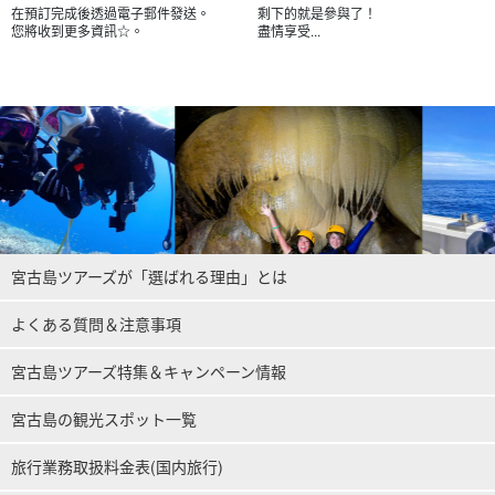
在預訂完成後透過電子郵件發送。
剩下的就是參與了！
您將收到更多資訊☆。
盡情享受...
宮古島ツアーズが「選ばれる理由」とは
よくある質問＆注意事項
宮古島ツアーズ特集＆キャンペーン情報
宮古島の観光スポット一覧
旅行業務取扱料金表(国内旅行)