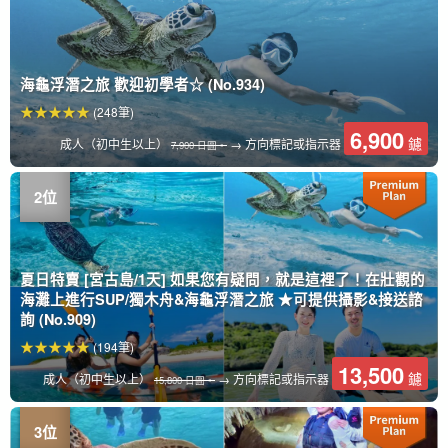
海龜浮潛之旅 歡迎初學者☆ (No.934)
(248筆)
6,900
鑢
成人（初中生以上）
→ 方向標記或指示器
7,900 日圓。
夏日特賣 [宮古島/1天] 如果您有疑問，就是這裡了！在壯觀的
海灘上進行SUP/獨木舟&海龜浮潛之旅 ★可提供攝影&接送諮
詢 (No.909)
(194筆)
13,500
鑢
成人（初中生以上）
→ 方向標記或指示器
15,800 日圓。