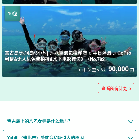
宫古岛/池间岛/3小时] ♬八重濑包租浮潜 ♬半日浮潜 ♬GoPro
租赁&无人机免费拍摄&水下电影赠送》（No.782
90,000
刃
1 对（2 至 5 人）
宫古岛/3小时/3小时/小型团队] 经验丰富的导游☆日本最大的珊
夏季特价 [Yaebise / 下午] 浮潜半日课程☆景色壮观！包括免费
八重洲] [课程 B：约 4.5 小时，3-4 分] 潜水和浮潜体验之旅
Yaebise] [课程 A：3 小时，2 至 3 分] 潜水和浮潜体验之旅（编
宫古岛/3 小时]乘坐包租的 JET 游船！矢部寺巡航☆在蔚蓝壮观
【宫古岛/1天/包船】八重干濑浮潜♪船上配备沙发和空调，下雨
【宫古岛/3～4小时】包船专享☆在梦幻之岛“八重干濑”体验浮
瑚礁群 "八重濑（八重木）"乘船体验潜水之旅（No.976）
无人机视频和水下照片 (No.880)
（编号 979）
号 978）
的宫古海域浮潜（附带饮料，最多9人）(730号)
也不用担心《可选船上烧烤》（No.713）
潜《0岁起即可参加＆附赠免费视频拍摄》（No.712）
查看所有计划
132,000
146,000
18,500
19,000
99,000
(4 份报告）
(4 份报告）
(35)
(7 份报告）
刃
刃
刃
刃
刃
1组（最多4人）
1组（最多4人）
1 位客人
1 位客人
3 小时
13,000
16,000
刃
刃
1 位客人
1 位客人
→方向标记或指示器
→方向标记或指示器
16,000 日元。
18,000 日元。
宫古岛上的八乙女寺是什么地方？
Yabiji（雅比吉）受欢迎和吸引人的原因