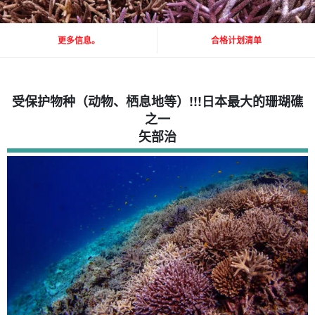
更多信息。
合格计划清单
受保护物种（动物、栖息地等）
!!!
日本最大的珊瑚礁
之一
矢部治