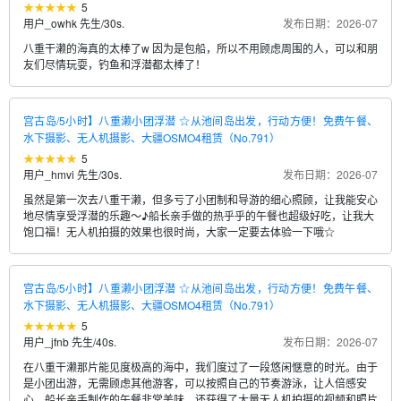
5
用户_owhk 先生
/
30s.
发布日期：2026-07
八重干濑的海真的太棒了w 因为是包船，所以不用顾虑周围的人，可以和朋
友们尽情玩耍，钓鱼和浮潜都太棒了！
宫古岛/5小时】八重濑小团浮潜 ☆从池间岛出发，行动方便！免费午餐、
水下摄影、无人机摄影、大疆OSMO4租赁（No.791）
5
用户_hmvi 先生
/
30s.
发布日期：2026-07
虽然是第一次去八重干濑，但多亏了小团制和导游的细心照顾，让我能安心
地尽情享受浮潜的乐趣～♪船长亲手做的热乎乎的午餐也超级好吃，让我大
饱口福！无人机拍摄的效果也很时尚，大家一定要去体验一下哦☆
宫古岛/5小时】八重濑小团浮潜 ☆从池间岛出发，行动方便！免费午餐、
水下摄影、无人机摄影、大疆OSMO4租赁（No.791）
5
用户_jfnb 先生
/
40s.
发布日期：2026-07
在八重干濑那片能见度极高的海中，我们度过了一段悠闲惬意的时光。由于
是小团出游，无需顾虑其他游客，可以按照自己的节奏游泳，让人倍感安
心。船长亲手制作的午餐非常美味，还获得了大量无人机拍摄的视频和照片