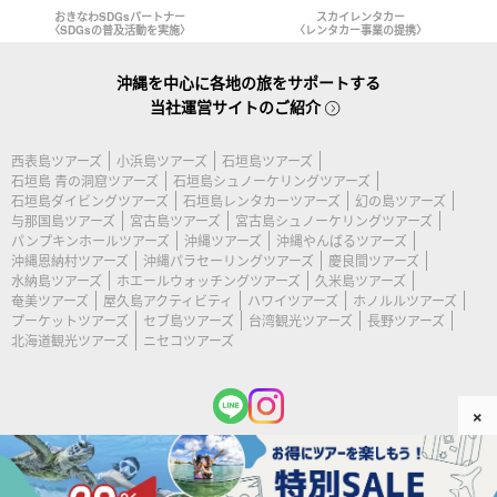
おきなわSDGsパートナー
スカイレンタカー
〈SDGsの普及活動を実施〉
〈レンタカー事業の提携〉
沖縄を中心に各地の旅をサポートする
当社運営サイトのご紹介
西表島ツアーズ
小浜島ツアーズ
石垣島ツアーズ
石垣島 青の洞窟ツアーズ
石垣島シュノーケリングツアーズ
石垣島ダイビングツアーズ
石垣島レンタカーツアーズ
幻の島ツアーズ
与那国島ツアーズ
宮古島ツアーズ
宮古島シュノーケリングツアーズ
パンプキンホールツアーズ
沖縄ツアーズ
沖縄やんばるツアーズ
沖縄恩納村ツアーズ
沖縄パラセーリングツアーズ
慶良間ツアーズ
水納島ツアーズ
ホエールウォッチングツアーズ
久米島ツアーズ
奄美ツアーズ
屋久島アクティビティ
ハワイツアーズ
ホノルルツアーズ
プーケットツアーズ
セブ島ツアーズ
台湾観光ツアーズ
長野ツアーズ
北海道観光ツアーズ
ニセコツアーズ
×
(c) 2026 宮古島ツアーズ All Rights Reserved.