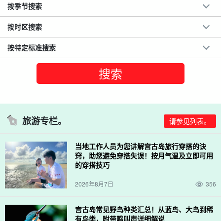
按季节搜索
按时区搜索
按特定标准搜索
旅游专栏。
请参见列表。
当地工作人员为您讲解宫古岛旅行穿搭的诀
窍，助您避免穿搭失误！按月气温及立即可用
的穿搭技巧
2026年8月7日
356
宫古岛常见野鸟种类汇总！从蓝鸟、大鸟到稀
有鸟类，附带鸣叫声详细解说