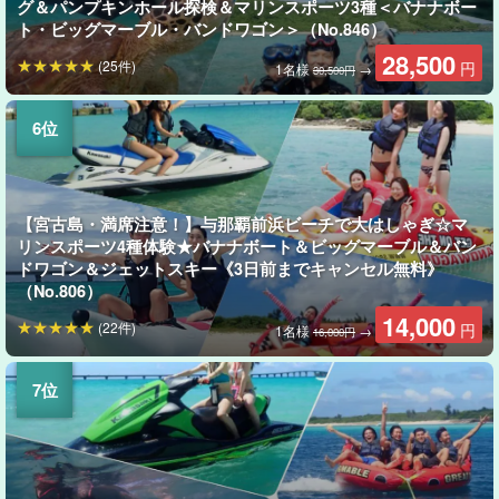
グ＆パンプキンホール探検＆マリンスポーツ3種＜バナナボー
ト・ビッグマーブル・バンドワゴン＞（No.846）
28,500
(25件)
円
1名様
→
30,500円
【宮古島・満席注意！】与那覇前浜ビーチで大はしゃぎ☆マ
リンスポーツ4種体験★バナナボート＆ビッグマーブル＆バン
ドワゴン＆ジェットスキー《3日前までキャンセル無料》
（No.806）
14,000
(22件)
円
1名様
→
16,000円