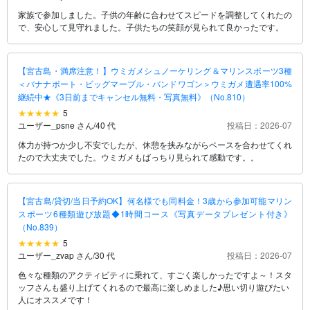
家族で参加しました。子供の年齢に合わせてスピードを調整してくれたの
で、安心して見守れました。子供たちの笑顔が見られて良かったです。
【宮古島・満席注意！】ウミガメシュノーケリング＆マリンスポーツ3種
＜バナナボート・ビッグマーブル・バンドワゴン＞ウミガメ遭遇率100%
継続中★《3日前までキャンセル無料・写真無料》（No.810）
5
ユーザー_psne さん
/
40 代
投稿日：2026-07
体力が持つか少し不安でしたが、休憩を挟みながらペースを合わせてくれ
たので大丈夫でした。ウミガメもばっちり見られて感動です。。
【宮古島/貸切/当日予約OK】何名様でも同料金！3歳から参加可能マリン
スポーツ6種類遊び放題◆1時間コース《写真データプレゼント付き》
（No.839）
5
ユーザー_zvap さん
/
30 代
投稿日：2026-07
色々な種類のアクティビティに乗れて、すごく楽しかったですよ～！スタ
ッフさんも盛り上げてくれるので最高に楽しめました♪思い切り遊びたい
人にオススメです！