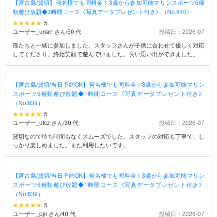
【宮古島/貸切】何名様でも同料金！3歳から参加可能マリンスポーツ6種
類遊び放題◆3時間コース《写真データプレゼント付き》（No.840）
5
ユーザー_unan さん
/
50 代
投稿日：2026-07
孫たちと一緒に参加しました。スタッフさんが子供に合わせて優しく対応
してくださり、終始笑顔で遊んでいました。良い思い出ができました。
【宮古島/貸切/当日予約OK】何名様でも同料金！3歳から参加可能マリン
スポーツ6種類遊び放題◆1時間コース《写真データプレゼント付き》
（No.839）
5
ユーザー_ufcz さん
/
30 代
投稿日：2026-07
貸切なので待ち時間もなくスムーズでした。スタッフの対応も丁寧で、し
っかり楽しめました。また利用したいです。
【宮古島/貸切/当日予約OK】何名様でも同料金！3歳から参加可能マリン
スポーツ6種類遊び放題◆1時間コース《写真データプレゼント付き》
（No.839）
5
ユーザー_pjil さん
/
40 代
投稿日：2026-07