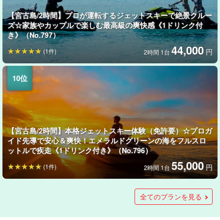
【宮古島/2時間】プロが運転するジェットスキーで絶景クルー
ズ☆家族やカップルで楽しむ最高級の爽快感《1ドリンク付
き》（No.797）
44,000
(1件)
円
2時間 1台
【宮古島/2時間】本格ジェットスキー体験（免許要）☆プロガ
イド先導で安心＆爽快！エメラルドグリーンの海をフルスロ
ットルで疾走《1ドリンク付き》（No.796）
55,000
(1件)
円
2時間 1台
【宮古島/約60〜90分】夕暮れの海をジェットスキーで駆け
【沖縄・宮古島】東洋一美しい前浜ビーチでバナナボート＆
【宮古島/貸切/1時間】自由に操縦可能！ジェットスキー1時間
る！幻の浜『ユニの浜』サンセット体験ツアー☆《3名まで乗
ビックマーブル体験（No.801）
レンタルプラン＜要免許＞マリンスポーツオプションも豊富
全てのプランを見る
船OK》（No.732）
☆（No.1015）
4,500
円
大人（18歳以上）
33,000
14,000
円
円
1台
1艇