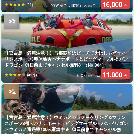
16,000
(66件)
円
1組（何名様でも1時間）
→
20,000円
【宮古島・満席注意！】与那覇前浜ビーチで大はしゃぎ☆マ
リンスポーツ3種体験★バナナボート＆ビッグマーブル＆バン
ドワゴン《3日前までキャンセル無料》（No.804）
11,000
(49件)
円
1名様
→
13,000円
【宮古島・満席注意！】ウミガメシュノーケリング＆マリン
スポーツ3種＜バナナボート・ビッグマーブル・バンドワゴン
＞ウミガメ遭遇率100%継続中★《3日前までキャンセル無