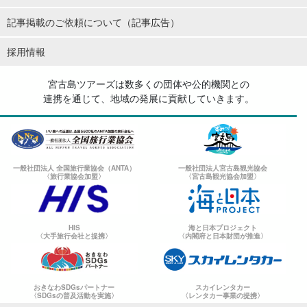
記事掲載のご依頼について（記事広告）
採用情報
宮古島ツアーズは数多くの団体や公的機関との
連携を通じて、地域の発展に貢献していきます。
一般社団法人 全国旅行業協会（ANTA）
一般社団法人宮古島観光協会
〈旅行業協会加盟〉
〈宮古島観光協会加盟〉
HIS
海と日本プロジェクト
〈大手旅行会社と提携〉
〈内閣府と日本財団が推進〉
おきなわSDGsパートナー
スカイレンタカー
〈SDGsの普及活動を実施〉
〈レンタカー事業の提携〉