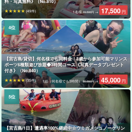
料・写真無料》（No.810）
17,500
(49件)
円
1名様
→
19,500円
【宮古島/貸切】何名様でも同料金！3歳から参加可能マリンス
ポーツ6種類遊び放題◆3時間コース《写真データプレゼント
付き》（No.840）
45,000
(35件)
円
1組（何名様でも3時間）
→
50,000円
【宮古島/1日】遭遇率100%継続中☆ウミガメシュノーケリン