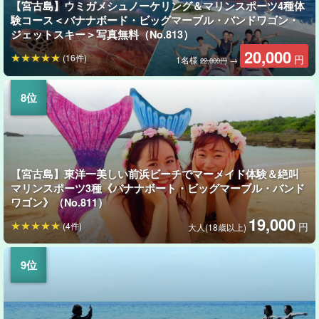
【宮古島】ウミガメシュノーケリング＆マリンスポーツ4種体
験コース＜バナナボード・ビッグマーブル・バンドワゴン・
ジェットスキー＞写真無料（No.813）
20,000
(16件)
円
1名様
→
22,000円
【宮古島】東洋一美しい前浜ビーチでマーメイド体験＆絶叫
マリンスポーツ3種《バナナボート・ビッグマーブル・バンド
ワゴン》（No.811）
19,000
(4件)
円
大人(18歳以上)