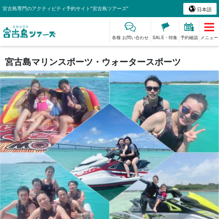
宮古島専門のアクティビティ予約サイト"宮古島ツアーズ"
日本語
各種 お問い合わせ
SALE・特集
予約確認
メニュー
宮古島マリンスポーツ・ウォータースポーツ