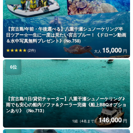
【宮古島/午前・午後選べる】八重干瀬シュノーケリング半
日ツアー☆一生に一度は見たい宮古ブルー！《ドローン動画
＆水中写真無料プレゼント》(No.758)
15,000
(2件)
円
大人
【宮古島/1日/貸切チャーター】八重干瀬シュノーケリング♪
雨でも安心の船内ソファ＆クーラー完備《船上BBQオプショ
ンあり》（No.713）
146,000
円
1組（4名まで）