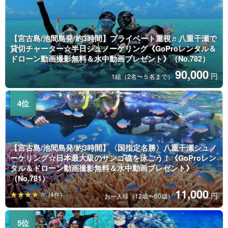
【宮古島/池間島発/約3時間】プライベート重視♬八重干瀬で
貸切チャーター☆半日シュノーケリング《GoProレンタル＆
ドローン動画撮影無料＆水中動画プレゼント》（No.782）
90,000
円
1組（2名〜５名まで）
【宮古島/池間島発/約3時間】〈国指定名勝〉八重干瀬シュノ
ーケリング☆日本最大級のサンゴ礁を泳ごう！《GoProレン
タル＆ドローン動画撮影無料＆水中動画プレゼント》
（No.781）
11,000
(4件)
円
お一人様（12歳〜60歳）