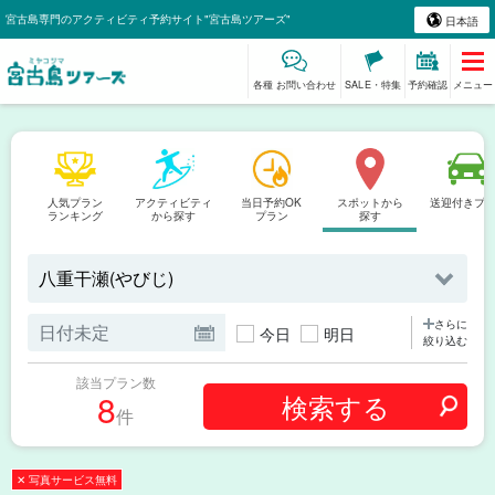
宮古島専門のアクティビティ予約サイト"宮古島ツアーズ"
日本語
各種 お問い合わせ
SALE・特集
予約確認
メニュー
人気プラン
アクティビティ
当日予約OK
スポットから
送迎付きプ
ランキング
から探す
プラン
探す
さらに
今日
明日
絞り込む
該当プラン数
8
件
✕ 写真サービス無料