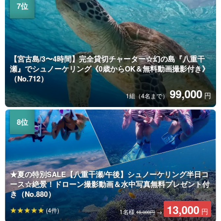
【宮古島/3〜4時間】完全貸切チャーター☆幻の島『八重干
瀬』でシュノーケリング《0歳からOK＆無料動画撮影付き》
（No.712）
99,000
円
1組（4名まで）
★夏の特別SALE【八重干瀬/午後】シュノーケリング半日コ
ース☆絶景！ドローン撮影動画＆水中写真無料プレゼント付
き（No.880）
13,000
(4件)
円
1名様
→
16,000円