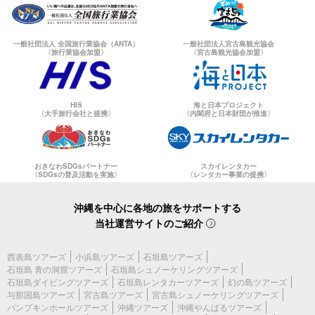
一般社団法人 全国旅行業協会（ANTA）
一般社団法人宮古島観光協会
〈旅行業協会加盟〉
〈宮古島観光協会加盟〉
HIS
海と日本プロジェクト
〈大手旅行会社と提携〉
〈内閣府と日本財団が推進〉
おきなわSDGsパートナー
スカイレンタカー
〈SDGsの普及活動を実施〉
〈レンタカー事業の提携〉
沖縄を中心に各地の旅をサポートする
当社運営サイトのご紹介
西表島ツアーズ
小浜島ツアーズ
石垣島ツアーズ
石垣島 青の洞窟ツアーズ
石垣島シュノーケリングツアーズ
石垣島ダイビングツアーズ
石垣島レンタカーツアーズ
幻の島ツアーズ
与那国島ツアーズ
宮古島ツアーズ
宮古島シュノーケリングツアーズ
パンプキンホールツアーズ
沖縄ツアーズ
沖縄やんばるツアーズ