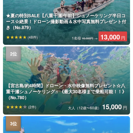
★夏の特別SALE【八重干瀬/午前】シュノーケリング半日コ
ース☆絶景！ドローン撮影動画＆水中写真無料プレゼント付
き（No.879）
13,000
(48件)
円
1名様
→
16,000円
【宮古島/約4時間】ドローン・水中映像無料プレゼント☆八
重干瀬シュノーケリング♬《最大30名様まで乗船可能！！》
（No.780）
15,000
(2件)
円
大人（12歳〜60歳）